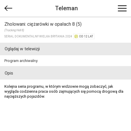
Teleman
Zholowani: ciężarówki w opałach 8 (5)
(Trucking Hell 8)
SERIAL DOKUMENTALNY WIELKA BRYTANIA 2024
OD 12 LAT
Oglądaj w telewizji
Program archiwalny.
Opis
Kolejna seria programu, w którym widzowie mogą zobaczyć, jak
wygląda codzienna praca osób zajmujących się pomocą drogową dla
najcięższych pojazdów.