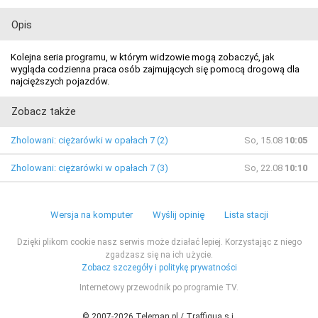
Opis
Kolejna seria programu, w którym widzowie mogą zobaczyć, jak
wygląda codzienna praca osób zajmujących się pomocą drogową dla
najcięższych pojazdów.
Zobacz także
Zholowani: ciężarówki w opałach 7 (2)
So, 15.08
10:05
Zholowani: ciężarówki w opałach 7 (3)
So, 22.08
10:10
Wersja na komputer
Wyślij opinię
Lista stacji
Dzięki plikom cookie nasz serwis może działać lepiej. Korzystając z niego
zgadzasz się na ich użycie.
Zobacz szczegóły i politykę prywatności
Internetowy przewodnik po programie TV.
© 2007-2026 Teleman.pl / Traffiqua s.j.