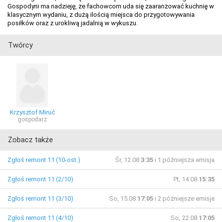
Gospodyni ma nadzieję, że fachowcom uda się zaaranżować kuchnię w
klasycznym wydaniu, z dużą ilością miejsca do przygotowywania
posiłków oraz z urokliwą jadalnią w wykuszu.
Twórcy
Krzysztof Miruć
gospodarz
Zobacz także
Zgłoś remont 11 (10-ost.)
Śr, 12.08
3:35
i 1 późniejsza emisja
Zgłoś remont 11 (2/10)
Pt, 14.08
15:35
Zgłoś remont 11 (3/10)
So, 15.08
17:05
i 2 późniejsze emisje
Zgłoś remont 11 (4/10)
So, 22.08
17:05