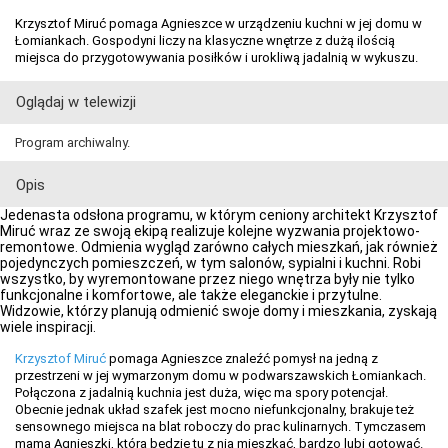
Krzysztof Miruć pomaga Agnieszce w urządzeniu kuchni w jej domu w
Łomiankach. Gospodyni liczy na klasyczne wnętrze z dużą ilością
miejsca do przygotowywania posiłków i urokliwą jadalnią w wykuszu.
Oglądaj w telewizji
Program archiwalny.
Opis
Jedenasta odsłona programu, w którym ceniony architekt Krzysztof
Miruć wraz ze swoją ekipą realizuje kolejne wyzwania projektowo-
remontowe. Odmienia wygląd zarówno całych mieszkań, jak również
pojedynczych pomieszczeń, w tym salonów, sypialni i kuchni. Robi
wszystko, by wyremontowane przez niego wnętrza były nie tylko
funkcjonalne i komfortowe, ale także eleganckie i przytulne.
Widzowie, którzy planują odmienić swoje domy i mieszkania, zyskają
wiele inspiracji.
Krzysztof Miruć
pomaga Agnieszce znaleźć pomysł na jedną z
przestrzeni w jej wymarzonym domu w podwarszawskich Łomiankach.
Połączona z jadalnią kuchnia jest duża, więc ma spory potencjał.
Obecnie jednak układ szafek jest mocno niefunkcjonalny, brakuje też
sensownego miejsca na blat roboczy do prac kulinarnych. Tymczasem
mama Agnieszki, która będzie tu z nią mieszkać, bardzo lubi gotować.