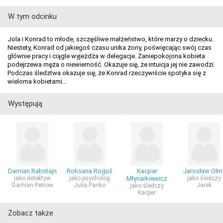
W tym odcinku
Jola i Konrad to młode, szczęśliwe małżeństwo, które marzy o dziecku.
Niestety, Konrad od jakiegoś czasu unika żony, poświęcając swój czas
głównie pracy i ciągle wyjeżdża w delegacje. Zaniepokojona kobieta
podejrzewa męża o niewierność. Okazuje się, że intuicja jej nie zawodzi.
Podczas śledztwa okazuje się, że Konrad rzeczywiście spotyka się z
wieloma kobietami...
Występują
Damian Rabstajn
Roksana Roguś
Kacper
Jarosław Olm
jako detektyw
jako psycholog
Młynarkiewicz
jako śledczy
Damian Petrow
Julia Panko
Jarek
jako śledczy
Kacper
Zobacz także