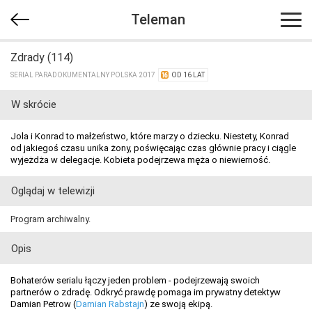
Teleman
Zdrady (114)
SERIAL PARADOKUMENTALNY POLSKA 2017
OD 16 LAT
W skrócie
Jola i Konrad to małżeństwo, które marzy o dziecku. Niestety, Konrad
od jakiegoś czasu unika żony, poświęcając czas głównie pracy i ciągle
wyjeżdża w delegacje. Kobieta podejrzewa męża o niewierność.
Oglądaj w telewizji
Program archiwalny.
Opis
Bohaterów serialu łączy jeden problem - podejrzewają swoich
partnerów o zdradę. Odkryć prawdę pomaga im prywatny detektyw
Damian Petrow (
Damian Rabstajn
) ze swoją ekipą.