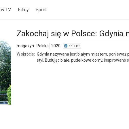
 w TV
Filmy
Sport
Zakochaj się w Polsce: Gdynia 
magazyn
Polska
2020
od 7 lat
W skrócie:
Gdynia nazywana jest białym miastem, ponieważ pra
styl. Budując białe, pudełkowe domy, inspirowa