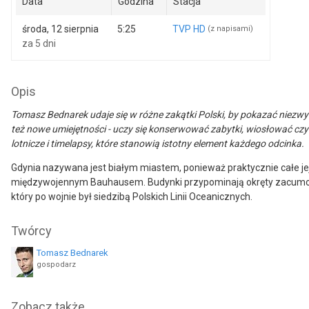
Data
Godzina
Stacja
środa, 12 sierpnia
5:25
TVP HD
(z napisami)
za 5 dni
Opis
Tomasz Bednarek udaje się w różne zakątki Polski, by pokazać niezwy
też nowe umiejętności - uczy się konserwować zabytki, wiosłować czy 
lotnicze i timelapsy, które stanowią istotny element każdego odcinka.
Gdynia nazywana jest białym miastem, ponieważ praktycznie całe jej
międzywojennym Bauhausem. Budynki przypominają okręty zacumo
który po wojnie był siedzibą Polskich Linii Oceanicznych.
Twórcy
Tomasz Bednarek
gospodarz
Zobacz także