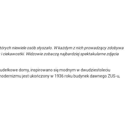
o których niewiele osób słyszało. W każdym z nich prowadzący zdobywa
 i ciekawostki. Widzowie zobaczą najbardziej spektakularne zdjęcia
e, pudełkowe domy, inspirowano się modnym w dwudziestoleciu
odernizmu jest ukończony w 1936 roku budynek dawnego ZUS-u,