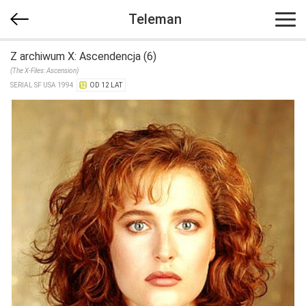
Teleman
Z archiwum X: Ascendencja (6)
(The X-Files: Ascension)
SERIAL SF USA 1994
OD 12 LAT