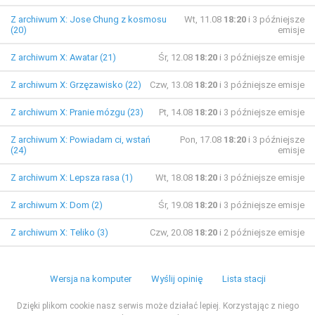
Z archiwum X: Jose Chung z kosmosu
Wt, 11.08
18:20
i 3 późniejsze
(20)
emisje
Z archiwum X: Awatar (21)
Śr, 12.08
18:20
i 3 późniejsze emisje
Z archiwum X: Grzęzawisko (22)
Czw, 13.08
18:20
i 3 późniejsze emisje
Z archiwum X: Pranie mózgu (23)
Pt, 14.08
18:20
i 3 późniejsze emisje
Z archiwum X: Powiadam ci, wstań
Pon, 17.08
18:20
i 3 późniejsze
(24)
emisje
Z archiwum X: Lepsza rasa (1)
Wt, 18.08
18:20
i 3 późniejsze emisje
Z archiwum X: Dom (2)
Śr, 19.08
18:20
i 3 późniejsze emisje
Z archiwum X: Teliko (3)
Czw, 20.08
18:20
i 2 późniejsze emisje
Wersja na komputer
Wyślij opinię
Lista stacji
Dzięki plikom cookie nasz serwis może działać lepiej. Korzystając z niego