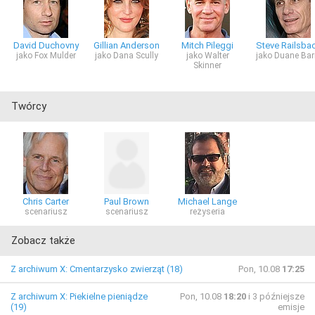
David Duchovny
Gillian Anderson
Mitch Pileggi
Steve Railsba
jako Fox Mulder
jako Dana Scully
jako Walter
jako Duane Bar
Skinner
Twórcy
Chris Carter
Paul Brown
Michael Lange
scenariusz
scenariusz
reżyseria
Zobacz także
Z archiwum X: Cmentarzysko zwierząt (18)
Pon, 10.08
17:25
Z archiwum X: Piekielne pieniądze
Pon, 10.08
18:20
i 3 późniejsze
(19)
emisje