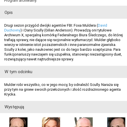
Program archiwalny.
Opis
Drugi sezon przygód dwójki agentów FBI: Foxa Muldera (
David
Duchovny
) i Dany Scully (Gilian Anderson). Prowadzą oni tytułowe
Archiwum X, specjalną komórkę Federalnego Biura Śledczego, do której
trafiają sprawy, nie dające się racjonalnie wytłumaczyć. Mulder głęboko
wierzy w istnienie istot pozaziemskich i inne paranormalne zjawiska.
Scully z kolei, jako naukowiec jest co do tego bardzo sceptyczna. Para
funkcjonariuszy nawzajem się uzupełnia, stanowiąc niezastąpiony duet,
rozwiązujący nawet najtrudniejsze sprawy.
W tym odcinku
Mulder robi wszystko, co w jego mocy, by odnaleźć Scully. Naraża się
przy tym na gniew swoich przełożonych i złość rozdrażnionego agenta
Krycka.
Występują