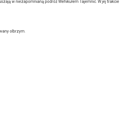
yruszają w niezapomnianą podróż Wehikułem Tajemnic. W jej trakcie
owany olbrzym.