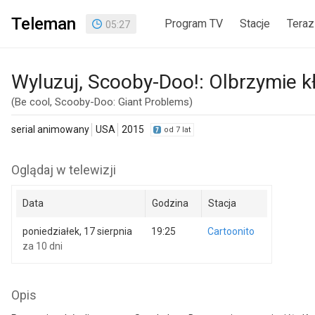
Teleman
Program TV
Stacje
Teraz
05
:
27
Wyluzuj, Scooby-Doo!: Olbrzymie k
(Be cool, Scooby-Doo: Giant Problems)
serial animowany
USA
2015
od 7 lat
Oglądaj w telewizji
Data
Godzina
Stacja
poniedziałek, 17 sierpnia
19:25
Cartoonito
za 10 dni
Opis