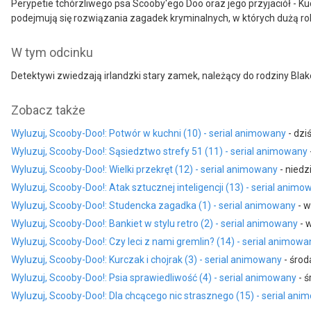
Perypetie tchórzliwego psa Scooby'ego Doo oraz jego przyjaciół - K
podejmują się rozwiązania zagadek kryminalnych, w których dużą ro
W tym odcinku
Detektywi zwiedzają irlandzki stary zamek, należący do rodziny Bl
Zobacz także
Wyluzuj, Scooby-Doo!: Potwór w kuchni (10) - serial animowany
- dziś
Wyluzuj, Scooby-Doo!: Sąsiedztwo strefy 51 (11) - serial animowany
Wyluzuj, Scooby-Doo!: Wielki przekręt (12) - serial animowany
- niedzi
Wyluzuj, Scooby-Doo!: Atak sztucznej inteligencji (13) - serial animo
Wyluzuj, Scooby-Doo!: Studencka zagadka (1) - serial animowany
- w
Wyluzuj, Scooby-Doo!: Bankiet w stylu retro (2) - serial animowany
- w
Wyluzuj, Scooby-Doo!: Czy leci z nami gremlin? (14) - serial animowa
Wyluzuj, Scooby-Doo!: Kurczak i chojrak (3) - serial animowany
- środ
Wyluzuj, Scooby-Doo!: Psia sprawiedliwość (4) - serial animowany
- ś
Wyluzuj, Scooby-Doo!: Dla chcącego nic strasznego (15) - serial an