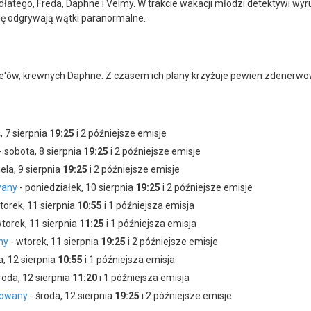
udłatego, Freda, Daphne i Velmy. W trakcie wakacji młodzi detektywi w
lę odgrywają wątki paranormalne.
ake'ów, krewnych Daphne. Z czasem ich plany krzyżuje pewien zdenerw
, 7 sierpnia
19:25
i 2 późniejsze emisje
- sobota, 8 sierpnia
19:25
i 2 późniejsze emisje
ela, 9 sierpnia
19:25
i 2 późniejsze emisje
wany
- poniedziałek, 10 sierpnia
19:25
i 2 późniejsze emisje
torek, 11 sierpnia
10:55
i 1 późniejsza emisja
torek, 11 sierpnia
11:25
i 1 późniejsza emisja
ny
- wtorek, 11 sierpnia
19:25
i 2 późniejsze emisje
a, 12 sierpnia
10:55
i 1 późniejsza emisja
roda, 12 sierpnia
11:20
i 1 późniejsza emisja
imowany
- środa, 12 sierpnia
19:25
i 2 późniejsze emisje