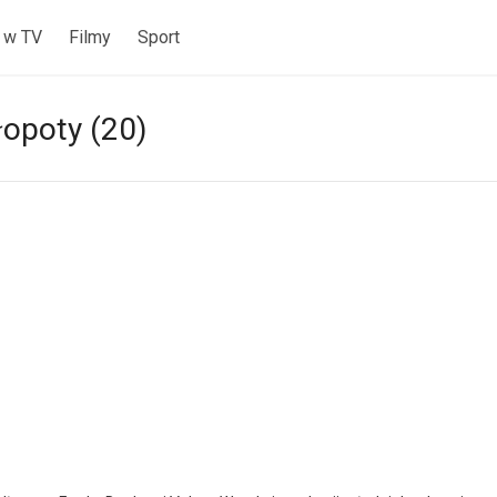
 w TV
Filmy
Sport
łopoty (20)