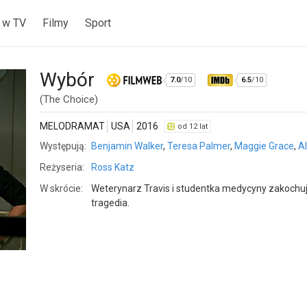
 w TV
Filmy
Sport
Wybór
7.0
/10
6.5
/10
(The Choice)
MELODRAMAT
USA
2016
od 12 lat
Występują:
Benjamin Walker
,
Teresa Palmer
,
Maggie Grace
,
A
Reżyseria:
Ross Katz
W skrócie:
Weterynarz Travis i studentka medycyny zakochują
tragedia.