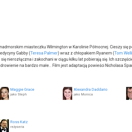
admorskim miasteczku Wilmington w Karolinie Północnej. Cieszy się po
edycyny Gabby (
Teresa Palmer
) wraz z chłopakiem Ryanem (
Tom Well
je się nierozłączna i zakochani w ciągu kilku lat pobierają się. Ich sz
drowienie na bardzo małe... Film jest adaptacją powieści Nicholasa Sp
Maggie Grace
Alexandra Daddario
jako Steph
jako Monica
Noree Victoria
Anna Enger
jako Liz
jako Megan
Ross Katz
Sharon Blackwood
Marty Stonerock
reżyseria
jako Cora
jako Alice Vandy