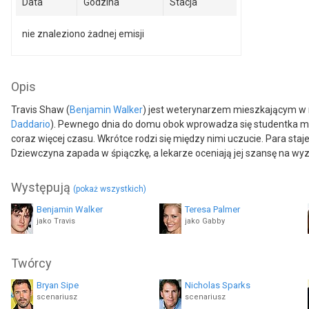
Data
Godzina
Stacja
nie znaleziono żadnej emisji
Opis
Travis Shaw (
Benjamin Walker
) jest weterynarzem mieszkającym w n
Daddario
). Pewnego dnia do domu obok wprowadza się studentka m
coraz więcej czasu. Wkrótce rodzi się między nimi uczucie. Para sta
Dziewczyna zapada w śpiączkę, a lekarze oceniają jej szansę na wyz
Występują
(pokaż wszystkich)
Benjamin Walker
Teresa Palmer
jako Travis
jako Gabby
Jesse C. Boyd
Brad James
Twórcy
jako Matt
jako Ben
Bryan Sipe
Nicholas Sparks
Brett Rice
Ashley LeConte Campbell
scenariusz
scenariusz
jako Dr. McCarthy
jako Maryanne McCarthy