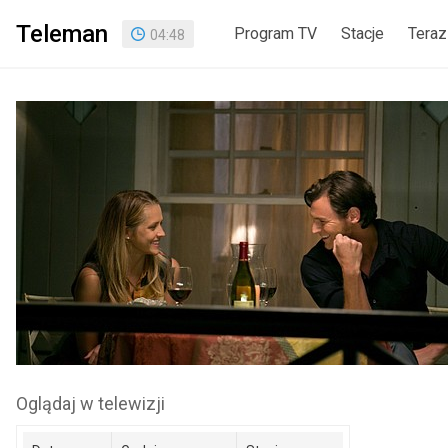
Teleman
Program TV
Stacje
Teraz
04
:
48
Oglądaj w telewizji