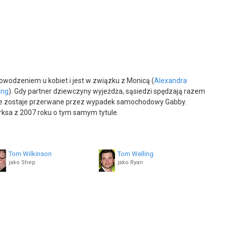
wodzeniem u kobiet i jest w związku z Monicą (
Alexandra
ing
). Gdy partner dziewczyny wyjeżdża, sąsiedzi spędzają razem
częście zostaje przerwane przez wypadek samochodowy Gabby.
arksa z 2007 roku o tym samym tytule.
Tom Wilkinson
Tom Welling
jako Shep
jako Ryan
Lou Lou Safran
Vance Griswold
jako Katie
jako Jesse
Diane Sellers
Wilbur Fitzgerald
jako Jackie
jako Mr. Holland