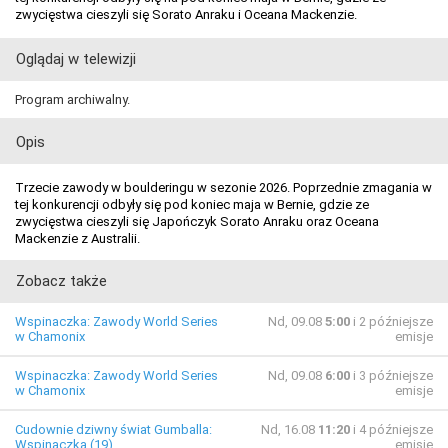
zwycięstwa cieszyli się Sorato Anraku i Oceana Mackenzie.
Oglądaj w telewizji
Program archiwalny.
Opis
Trzecie zawody w boulderingu w sezonie 2026. Poprzednie zmagania w
tej konkurencji odbyły się pod koniec maja w Bernie, gdzie ze
zwycięstwa cieszyli się Japończyk Sorato Anraku oraz Oceana
Mackenzie z Australii.
Zobacz także
Wspinaczka: Zawody World Series
Nd, 09.08
5:00
i 2 późniejsze
w Chamonix
emisje
Wspinaczka: Zawody World Series
Nd, 09.08
6:00
i 3 późniejsze
w Chamonix
emisje
Cudownie dziwny świat Gumballa:
Nd, 16.08
11:20
i 4 późniejsze
Wspinaczka (19)
emisje