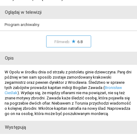
Oglądaj w telewizji
Program archiwalny.
★
Filmweb:
6.8
Opis
W Opolu w środku dnia od strzału z pistoletu ginie dziewczyna. Parę dni
później w ten sam sposób zostaje zamordowany krakowski
zegarmistrz oraz pewien dyrektor z Wrocławia. Śledztwo w sprawie
tych zabójstw prowadzi kapitan milicji Bogdan Zawada (
Bronisław
Cieślak
). Wydaje się, że między ofiarami nie ma powiązań, nie są też
znane motywy zbrodni. Zawada każe śledzić osobę, która pojawiła się
na pogrzebie dwóch ofiar. Niebawem z Torunia przychodzi wiadomość
o kolejnej zbrodni. Wkrótce kapitan natrafia na nowy ślad. Naprowadza
go on na osobę, która może być poszukiwanym mordercą.
Występują