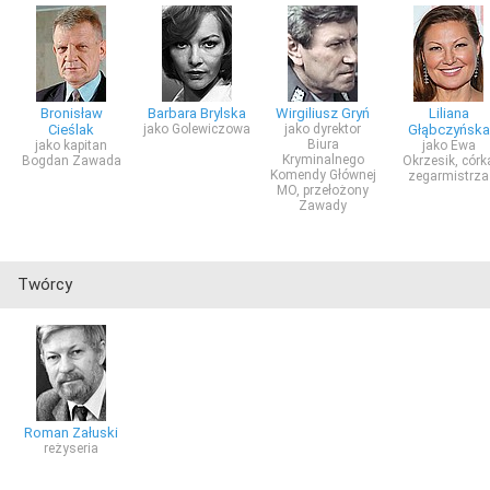
Bronisław
Barbara Brylska
Wirgiliusz Gryń
Liliana
Cieślak
jako Golewiczowa
jako dyrektor
Głąbczyńska
Biura
jako kapitan
jako Ewa
Kryminalnego
Bogdan Zawada
Okrzesik, córk
Komendy Głównej
zegarmistrza
MO, przełożony
Zawady
Twórcy
Roman Załuski
reżyseria