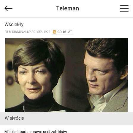
Teleman
Wściekły
FILM KRYMINALNY POLSKA 1979
OD 16 LAT
W skrócie
Milicjant bada sprawę serii zabójstw.