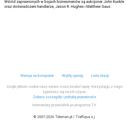
Wśród zaprawionych w bojach biznesmenów są aukcjoner John Kunkle
oraz doświadczeni handlarze, Jason R. Hughes i Matthew Gaus.
Wersja na komputer
Wyślij opinię
Lista stacji
Dzięki plikom cookie nasz serwis może działać lepiej. Korzystając z niego
zgadzasz się na ich użycie.
Zobacz szczegóły i politykę prywatności
Internetowy przewodnik po programie TV.
© 2007-2026 Teleman.pl / Traffiqua s.j.