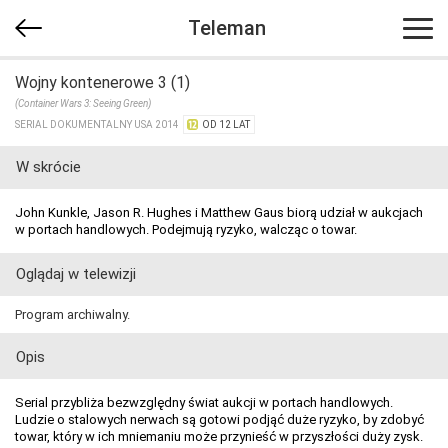
Teleman
Wojny kontenerowe 3 (1)
(Container Wars 3: Seeing Green)
SERIAL DOKUMENTALNY USA 2014
OD 12 LAT
W skrócie
John Kunkle, Jason R. Hughes i Matthew Gaus biorą udział w aukcjach
w portach handlowych. Podejmują ryzyko, walcząc o towar.
Oglądaj w telewizji
Program archiwalny.
Opis
Serial przybliża bezwzględny świat aukcji w portach handlowych.
Ludzie o stalowych nerwach są gotowi podjąć duże ryzyko, by zdobyć
towar, który w ich mniemaniu może przynieść w przyszłości duży zysk.