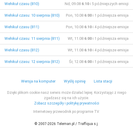
Wehikuł czasu (810)
Nd, 09.08
6:10
i 5 późniejszych emisji
Wehikuł czasu: 10 sierpnia (810)
Pon, 10.08
6:00
i 1 późniejsza emisja
Wehikuł czasu (811)
Pon, 10.08
6:10
i 4 późniejsze emisje
Wehikuł czasu: 11 sierpnia (811)
Wt, 11.08
6:00
i 1 późniejsza emisja
Wehikuł czasu (812)
Wt, 11.08
6:10
i 4 późniejsze emisje
Wehikuł czasu: 12 sierpnia (812)
Śr, 12.08
6:00
i 1 późniejsza emisja
Wersja na komputer
Wyślij opinię
Lista stacji
Dzięki plikom cookie nasz serwis może działać lepiej. Korzystając z niego
zgadzasz się na ich użycie.
Zobacz szczegóły i politykę prywatności
Internetowy przewodnik po programie TV.
© 2007-2026 Teleman.pl / Traffiqua s.j.