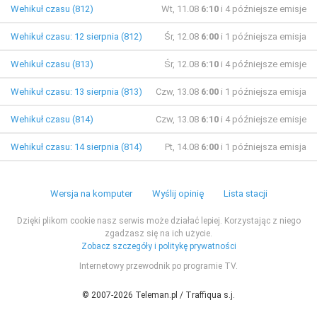
Wehikuł czasu (812)
Wt, 11.08
6:10
i 4 późniejsze emisje
Wehikuł czasu: 12 sierpnia (812)
Śr, 12.08
6:00
i 1 późniejsza emisja
Wehikuł czasu (813)
Śr, 12.08
6:10
i 4 późniejsze emisje
Wehikuł czasu: 13 sierpnia (813)
Czw, 13.08
6:00
i 1 późniejsza emisja
Wehikuł czasu (814)
Czw, 13.08
6:10
i 4 późniejsze emisje
Wehikuł czasu: 14 sierpnia (814)
Pt, 14.08
6:00
i 1 późniejsza emisja
Wersja na komputer
Wyślij opinię
Lista stacji
Dzięki plikom cookie nasz serwis może działać lepiej. Korzystając z niego
zgadzasz się na ich użycie.
Zobacz szczegóły i politykę prywatności
Internetowy przewodnik po programie TV.
© 2007-2026 Teleman.pl / Traffiqua s.j.