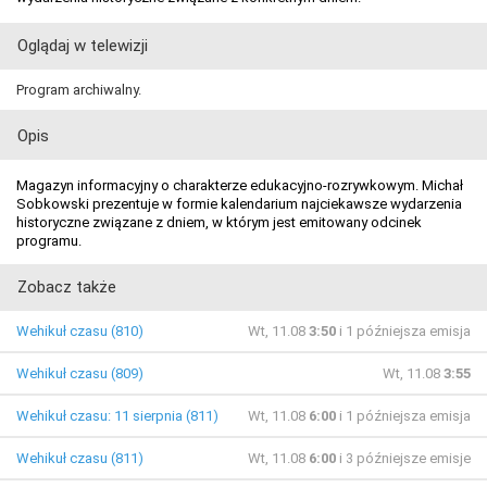
Oglądaj w telewizji
Program archiwalny.
Opis
Magazyn informacyjny o charakterze edukacyjno-rozrywkowym. Michał
Sobkowski prezentuje w formie kalendarium najciekawsze wydarzenia
historyczne związane z dniem, w którym jest emitowany odcinek
programu.
Zobacz także
Wehikuł czasu (810)
Wt, 11.08
3:50
i 1 późniejsza emisja
Wehikuł czasu (809)
Wt, 11.08
3:55
Wehikuł czasu: 11 sierpnia (811)
Wt, 11.08
6:00
i 1 późniejsza emisja
Wehikuł czasu (811)
Wt, 11.08
6:00
i 3 późniejsze emisje