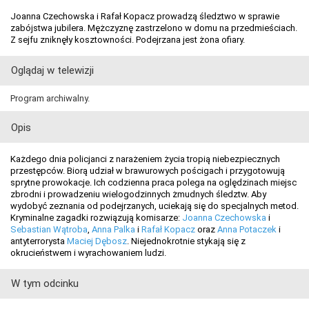
Joanna Czechowska i Rafał Kopacz prowadzą śledztwo w sprawie
zabójstwa jubilera. Mężczyznę zastrzelono w domu na przedmieściach.
Z sejfu zniknęły kosztowności. Podejrzana jest żona ofiary.
Oglądaj w telewizji
Program archiwalny.
Opis
Każdego dnia policjanci z narażeniem życia tropią niebezpiecznych
przestępców. Biorą udział w brawurowych pościgach i przygotowują
sprytne prowokacje. Ich codzienna praca polega na oględzinach miejsc
zbrodni i prowadzeniu wielogodzinnych żmudnych śledztw. Aby
wydobyć zeznania od podejrzanych, uciekają się do specjalnych metod.
Kryminalne zagadki rozwiązują komisarze:
Joanna Czechowska
i
Sebastian Wątroba
,
Anna Palka
i
Rafał Kopacz
oraz
Anna Potaczek
i
antyterrorysta
Maciej Dębosz
. Niejednokrotnie stykają się z
okrucieństwem i wyrachowaniem ludzi.
W tym odcinku