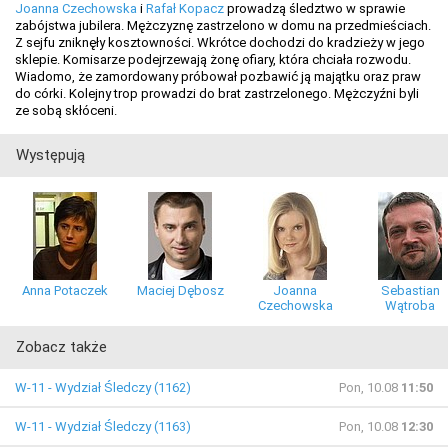
Joanna Czechowska
i
Rafał Kopacz
prowadzą śledztwo w sprawie
zabójstwa jubilera. Mężczyznę zastrzelono w domu na przedmieściach.
Z sejfu zniknęły kosztowności. Wkrótce dochodzi do kradzieży w jego
sklepie. Komisarze podejrzewają żonę ofiary, która chciała rozwodu.
Wiadomo, że zamordowany próbował pozbawić ją majątku oraz praw
do córki. Kolejny trop prowadzi do brat zastrzelonego. Mężczyźni byli
ze sobą skłóceni.
Występują
Anna Potaczek
Maciej Dębosz
Joanna
Sebastian
Czechowska
Wątroba
Zobacz także
W-11 - Wydział Śledczy (1162)
Pon, 10.08
11:50
W-11 - Wydział Śledczy (1163)
Pon, 10.08
12:30