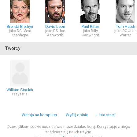
Brenda Blethyn
David Leon
Paul Ritter
Tom Hutch
jako DCI Vera
jako DS Joe
jako Billy
jako DC John
Stanhope
Ashworth
Cartwright
Warren
Twórcy
William Sinclair
reżyseria
Wersja na komputer
Wyślij opinię
Lista stacji
Dzięki plikom cookie nasz serwis może działać lepiej. Korzystając z niego
zgadzasz się na ich użycie.