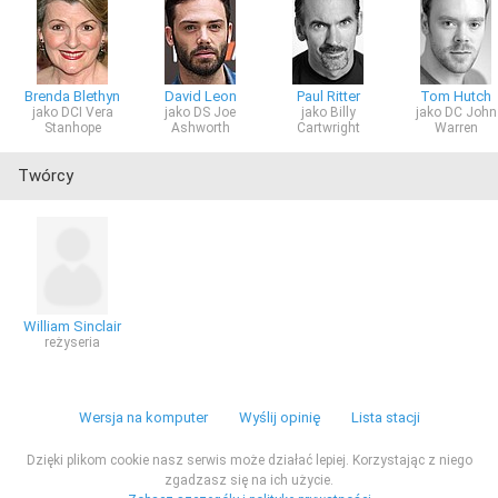
Brenda Blethyn
David Leon
Paul Ritter
Tom Hutch
jako DCI Vera
jako DS Joe
jako Billy
jako DC John
Stanhope
Ashworth
Cartwright
Warren
Twórcy
William Sinclair
reżyseria
Wersja na komputer
Wyślij opinię
Lista stacji
Dzięki plikom cookie nasz serwis może działać lepiej. Korzystając z niego
zgadzasz się na ich użycie.