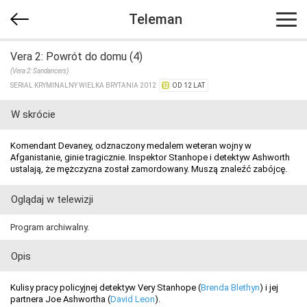
Teleman
Vera 2: Powrót do domu (4)
(Vera 2: Sandancers)
SERIAL KRYMINALNY WIELKA BRYTANIA 2012
OD 12 LAT
W skrócie
Komendant Devaney, odznaczony medalem weteran wojny w
Afganistanie, ginie tragicznie. Inspektor Stanhope i detektyw Ashworth
ustalają, że mężczyzna został zamordowany. Muszą znaleźć zabójcę.
Oglądaj w telewizji
Program archiwalny.
Opis
Kulisy pracy policyjnej detektyw Very Stanhope (
Brenda Blethyn
) i jej
partnera Joe Ashwortha (
David Leon
).