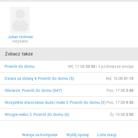
Julian Holmes
reżyseria
Zobacz także
Powrót do domu
Wt, 11.08
23:55
i 3 późniejsze emisje
Dziara za dziarę 4: Powrót do domu (5)
Nd, 16.08
21:15
Gliniarze: Powrót do domu (647)
Pon, 17.08
2:45
Wszystkie stworzenia duże i małe 5: Powrót do domu (3)
Pon, 17.08
9:35
Wrogie niebo 2: Powrót do domu (6)
Śr, 19.08
2:55
Wersja na komputer
Wyślij opinię
Lista stacji