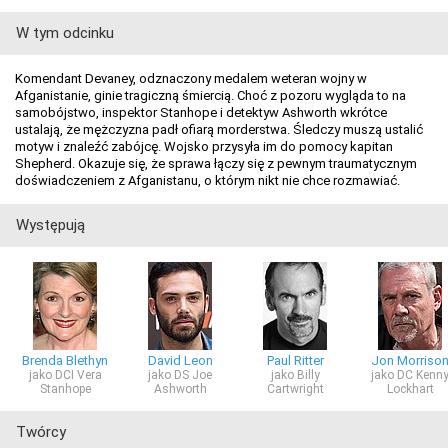
W tym odcinku
Komendant Devaney, odznaczony medalem weteran wojny w
Afganistanie, ginie tragiczną śmiercią. Choć z pozoru wygląda to na
samobójstwo, inspektor Stanhope i detektyw Ashworth wkrótce
ustalają, że mężczyzna padł ofiarą morderstwa. Śledczy muszą ustalić
motyw i znaleźć zabójcę. Wojsko przysyła im do pomocy kapitan
Shepherd. Okazuje się, że sprawa łączy się z pewnym traumatycznym
doświadczeniem z Afganistanu, o którym nikt nie chce rozmawiać.
Występują
Brenda Blethyn
David Leon
Paul Ritter
Jon Morriso
jako DCI Vera
jako DS Joe
jako Billy
jako DC Kenn
Stanhope
Ashworth
Cartwright
Lockhart
Twórcy