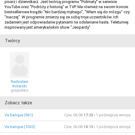
pisarz i dziennikarz. Jest twórcą programu "Polimaty" w serwisie
YouTube oraz "Podróży z historią" w TVP. Ma również na swoim koncie
bestsellerowe książki "Nic bardziej mylnego", "Włam się do mózgu" czy
"Inaczej". W programie zmierzy się ze sobą troje uczestników. Ich
zadaniem jest odpowiadanie pytaniami na odsłaniane hasła. Teleturniej
inspirowany jest amerykańskim show "Jeopardy".
Twórcy
Radosław
Kotarski
gospodarz
Zobacz także
Va banque (961)
Czw, 06.08
17:25
i 1 późniejsza emisja
Va banque (1033)
Czw, 06.08
18:15
i 1 późniejsza emisja