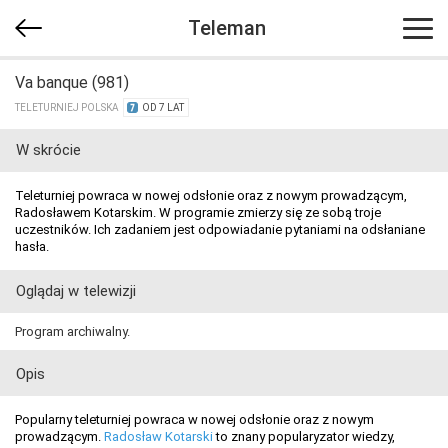
Teleman
Va banque (981)
TELETURNIEJ POLSKA
OD 7 LAT
W skrócie
Teleturniej powraca w nowej odsłonie oraz z nowym prowadzącym,
Radosławem Kotarskim. W programie zmierzy się ze sobą troje
uczestników. Ich zadaniem jest odpowiadanie pytaniami na odsłaniane
hasła.
Oglądaj w telewizji
Program archiwalny.
Opis
Popularny teleturniej powraca w nowej odsłonie oraz z nowym
prowadzącym.
Radosław Kotarski
to znany popularyzator wiedzy,