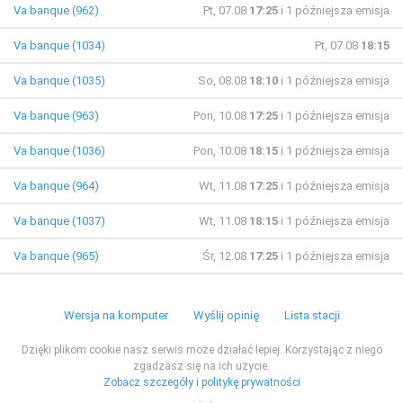
Va banque (962)
Pt, 07.08
17:25
i 1 późniejsza emisja
Va banque (1034)
Pt, 07.08
18:15
Va banque (1035)
So, 08.08
18:10
i 1 późniejsza emisja
Va banque (963)
Pon, 10.08
17:25
i 1 późniejsza emisja
Va banque (1036)
Pon, 10.08
18:15
i 1 późniejsza emisja
Va banque (964)
Wt, 11.08
17:25
i 1 późniejsza emisja
Va banque (1037)
Wt, 11.08
18:15
i 1 późniejsza emisja
Va banque (965)
Śr, 12.08
17:25
i 1 późniejsza emisja
Wersja na komputer
Wyślij opinię
Lista stacji
Dzięki plikom cookie nasz serwis może działać lepiej. Korzystając z niego
zgadzasz się na ich użycie.
Zobacz szczegóły i politykę prywatności