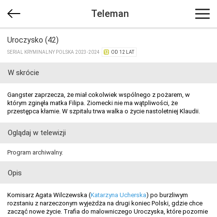
Teleman
Uroczysko (42)
SERIAL KRYMINALNY POLSKA 2023-2024
OD 12 LAT
W skrócie
Gangster zaprzecza, że miał cokolwiek wspólnego z pożarem, w
którym zginęła matka Filipa. Ziomecki nie ma wątpliwości, że
przestępca kłamie. W szpitalu trwa walka o życie nastoletniej Klaudii.
Oglądaj w telewizji
Program archiwalny.
Opis
Komisarz Agata Wilczewska (
Katarzyna Ucherska
) po burzliwym
rozstaniu z narzeczonym wyjeżdża na drugi koniec Polski, gdzie chce
zacząć nowe życie. Trafia do malowniczego Uroczyska, które pozornie