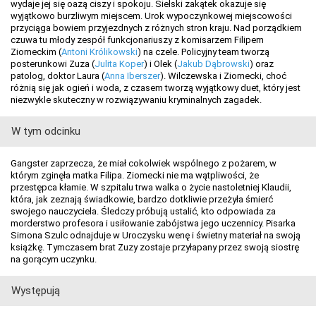
wydaje jej się oazą ciszy i spokoju. Sielski zakątek okazuje się
wyjątkowo burzliwym miejscem. Urok wypoczynkowej miejscowości
przyciąga bowiem przyjezdnych z różnych stron kraju. Nad porządkiem
czuwa tu młody zespół funkcjonariuszy z komisarzem Filipem
Ziomeckim (
Antoni Królikowski
) na czele. Policyjny team tworzą
posterunkowi Zuza (
Julita Koper
) i Olek (
Jakub Dąbrowski
) oraz
patolog, doktor Laura (
Anna Iberszer
). Wilczewska i Ziomecki, choć
różnią się jak ogień i woda, z czasem tworzą wyjątkowy duet, który jest
niezwykle skuteczny w rozwiązywaniu kryminalnych zagadek.
W tym odcinku
Gangster zaprzecza, że miał cokolwiek wspólnego z pożarem, w
którym zginęła matka Filipa. Ziomecki nie ma wątpliwości, że
przestępca kłamie. W szpitalu trwa walka o życie nastoletniej Klaudii,
która, jak zeznają świadkowie, bardzo dotkliwie przeżyła śmierć
swojego nauczyciela. Śledczy próbują ustalić, kto odpowiada za
morderstwo profesora i usiłowanie zabójstwa jego uczennicy. Pisarka
Simona Szulc odnajduje w Uroczysku wenę i świetny materiał na swoją
książkę. Tymczasem brat Zuzy zostaje przyłapany przez swoją siostrę
na gorącym uczynku.
Występują