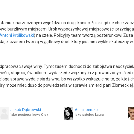
staniu z narzeczonym wyjeżdża na drugi koniec Polski, gdzie chce zac
wyjątkowo burzliwym miejscem. Urok wypoczynkowej miejscowości przycią
Antoni Królikowski
) na czele. Policyjny team tworzą posterunkowi Zuza 
i woda, z czasem tworzą wyjątkowy duet, który jest niezwykle skuteczny
odpracować swoje winy. Tymczasem dochodzi do zabójstwa nauczyciela
wieści, staje się świadkiem wydarzeń związanych z prowadzonym śledzt
tologa sprawa wydaje się dziwna, bo wszystko wskazuje na to, że ktoś chc
óry może mieć dużo do powiedzenia w sprawie śmierci pani Ziomeckiej.
Jakub Dąbrowski
Anna Iberszer
jako posterunkowy Olek
jako patolog Laura
Maciej Mikołajczyk
Klaudia Sokołowska
jako Luiza Kordas