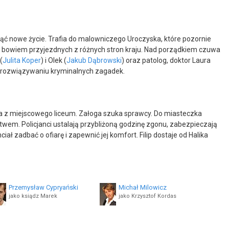
ząć nowe życie. Trafia do malowniczego Uroczyska, które pozornie
ga bowiem przyjezdnych z różnych stron kraju. Nad porządkiem czuwa
(
Julita Koper
) i Olek (
Jakub Dąbrowski
) oraz patolog, doktor Laura
 w rozwiązywaniu kryminalnych zagadek.
 z miejscowego liceum. Załoga szuka sprawcy. Do miasteczka
wem. Policjanci ustalają przybliżoną godzinę zgonu, zabezpieczają
iał zadbać o ofiarę i zapewnić jej komfort. Filip dostaje od Halika
Przemysław Cypryański
Michał Milowicz
jako ksiądz Marek
jako Krzysztof Kordas
Julita Koper
Robert Gonera
jako posterunkowa Zuza
jako Edward