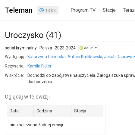
Teleman
Program TV
Stacje
Teraz
13
:
03
Uroczysko (41)
serial kryminalny
Polska
2023-2024
od 12 lat
Występują:
Katarzyna Ucherska
,
Antoni Królikowski
,
Jakub Dąbrowsk
Reżyseria:
Kamila Fidler
W skrócie:
Dochodzi do zabójstwa nauczyciela. Załoga szuka spraw
dochodzenia.
Oglądaj w telewizji
Data
Godzina
Stacja
nie znaleziono żadnej emisji