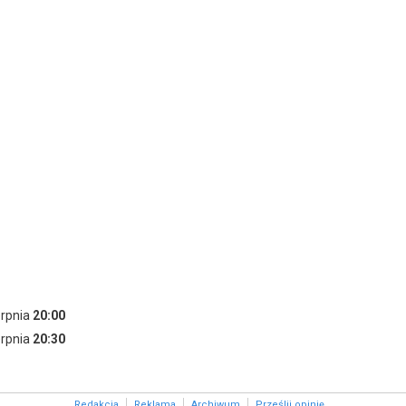
erpnia
20:00
erpnia
20:30
Redakcja
Reklama
Archiwum
Prześlij opinię