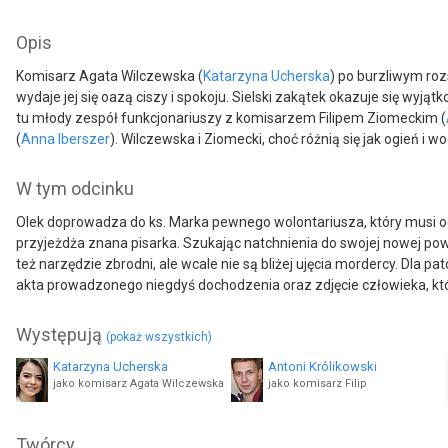
Opis
Komisarz Agata Wilczewska (
Katarzyna Ucherska
) po burzliwym roz
wydaje jej się oazą ciszy i spokoju. Sielski zakątek okazuje się 
tu młody zespół funkcjonariuszy z komisarzem Filipem Ziomeckim (
(
Anna Iberszer
). Wilczewska i Ziomecki, choć różnią się jak ogień 
W tym odcinku
Olek doprowadza do ks. Marka pewnego wolontariusza, który musi 
przyjeżdża znana pisarka. Szukając natchnienia do swojej nowej po
też narzędzie zbrodni, ale wcale nie są bliżej ujęcia mordercy. Dla pa
akta prowadzonego niegdyś dochodzenia oraz zdjęcie człowieka, kt
Występują
(pokaż wszystkich)
Katarzyna Ucherska
Antoni Królikowski
jako komisarz Agata Wilczewska
jako komisarz Filip
Kazimierz Mazur
Damian Kulec
Twórcy
jako Andrzej Wróbel