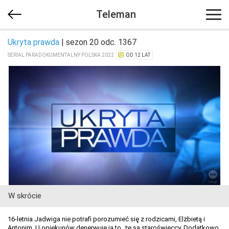
Teleman
Ukryta prawda
| sezon 20 odc. 1367
SERIAL PARADOKUMENTALNY POLSKA 2022
OD 12 LAT
W skrócie
16-letnia Jadwiga nie potrafi porozumieć się z rodzicami, Elżbietą i
Antonim. U opiekunów denerwuje ją to, że są staroświeccy. Dodatkowo