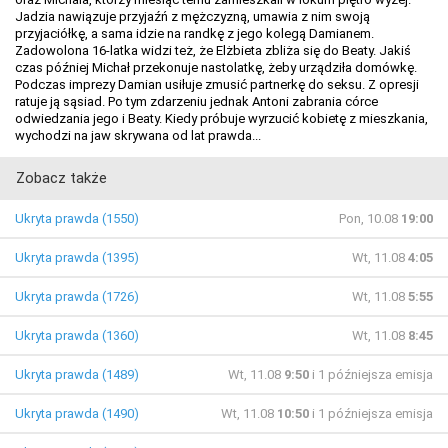
Jadzia nawiązuje przyjaźń z mężczyzną, umawia z nim swoją
przyjaciółkę, a sama idzie na randkę z jego kolegą Damianem.
Zadowolona 16-latka widzi też, że Elżbieta zbliża się do Beaty. Jakiś
czas później Michał przekonuje nastolatkę, żeby urządziła domówkę.
Podczas imprezy Damian usiłuje zmusić partnerkę do seksu. Z opresji
ratuje ją sąsiad. Po tym zdarzeniu jednak Antoni zabrania córce
odwiedzania jego i Beaty. Kiedy próbuje wyrzucić kobietę z mieszkania,
wychodzi na jaw skrywana od lat prawda...
Zobacz także
Ukryta prawda (1550)
Pon, 10.08
19:00
Ukryta prawda (1395)
Wt, 11.08
4:05
Ukryta prawda (1726)
Wt, 11.08
5:55
Ukryta prawda (1360)
Wt, 11.08
8:45
Ukryta prawda (1489)
Wt, 11.08
9:50
i 1 późniejsza emisja
Ukryta prawda (1490)
Wt, 11.08
10:50
i 1 późniejsza emisja