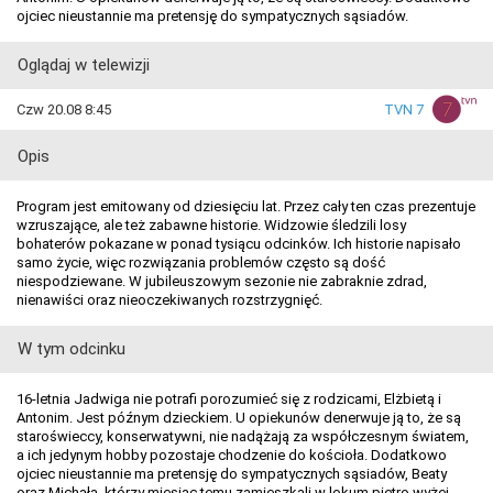
ojciec nieustannie ma pretensję do sympatycznych sąsiadów.
Oglądaj w telewizji
Czw 20.08 8:45
TVN 7
Opis
Program jest emitowany od dziesięciu lat. Przez cały ten czas prezentuje
wzruszające, ale też zabawne historie. Widzowie śledzili losy
bohaterów pokazane w ponad tysiącu odcinków. Ich historie napisało
samo życie, więc rozwiązania problemów często są dość
niespodziewane. W jubileuszowym sezonie nie zabraknie zdrad,
nienawiści oraz nieoczekiwanych rozstrzygnięć.
W tym odcinku
16-letnia Jadwiga nie potrafi porozumieć się z rodzicami, Elżbietą i
Antonim. Jest późnym dzieckiem. U opiekunów denerwuje ją to, że są
staroświeccy, konserwatywni, nie nadążają za współczesnym światem,
a ich jedynym hobby pozostaje chodzenie do kościoła. Dodatkowo
ojciec nieustannie ma pretensję do sympatycznych sąsiadów, Beaty
oraz Michała, którzy miesiąc temu zamieszkali w lokum piętro wyżej.