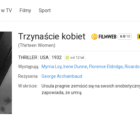
 w TV
Filmy
Sport
Trzynaście kobiet
6.0
/10
(Thirteen Women)
THRILLER
USA
1932
od 12 lat
Występują:
Myrna Loy
,
Irene Dunne
,
Florence Eldridge
,
Ricardo
Reżyseria:
George Archainbaud
W skrócie:
Ursula pragnie zemścić się na swoich snobistyczn
zapowiada, że umrą.