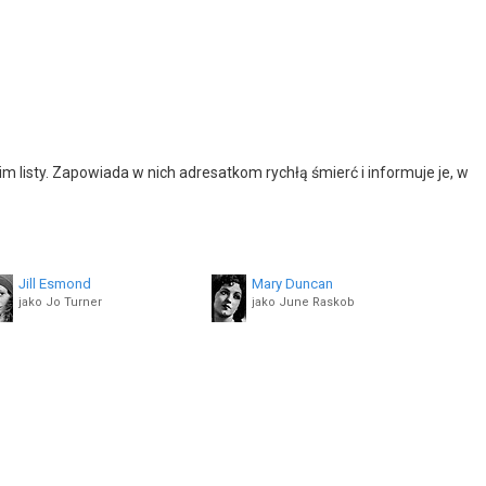
m listy. Zapowiada w nich adresatkom rychłą śmierć i informuje je, w
Jill Esmond
Mary Duncan
jako Jo Turner
jako June Raskob
Edward Pawley
Blanche Friderici
jako Burns
jako Miss Kirsten