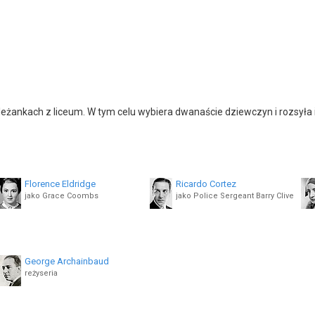
leżankach z liceum. W tym celu wybiera dwanaście dziewczyn i rozsyła i
Florence Eldridge
Ricardo Cortez
jako Grace Coombs
jako Police Sergeant Barry Clive
Peg Entwistle
Harriet Hagman
jako Hazel Clay Cousins
jako May Raskob
George Archainbaud
Phyllis Cerf
reżyseria
jako Twelfth Woman