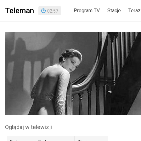
Teleman
Program TV
Stacje
Teraz
02
:
57
Oglądaj w telewizji