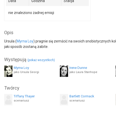
Data
Godzina
Stacja
nie znaleziono żadnej emisji
Opis
Ursula (
Myrna Loy
) pragnie się zemścić na swoich snobistycznych ko
jaki sposób zostaną zabite.
Występują
(pokaż wszystkich)
Myrna Loy
Irene Dunne
jako Ursula Georgi
jako Laura Stanhope
Kay Johnson
C. Henry Gordon
Twórcy
jako Helen Dawson Frye
jako Swami Yogadachi
Tiffany Thayer
Bartlett Cormack
Wally Albright
Leon Ames
scenariusz
scenariusz
jako Robert 'Bobby' Stanhope
jako Undetermined Role