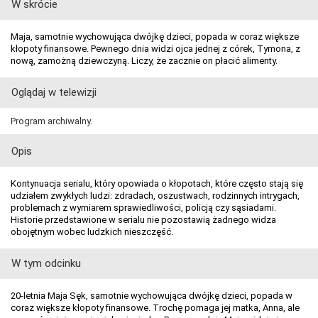
W skrócie
Maja, samotnie wychowująca dwójkę dzieci, popada w coraz większe
kłopoty finansowe. Pewnego dnia widzi ojca jednej z córek, Tymona, z
nową, zamożną dziewczyną. Liczy, że zacznie on płacić alimenty.
Oglądaj w telewizji
Program archiwalny.
Opis
Kontynuacja serialu, który opowiada o kłopotach, które często stają się
udziałem zwykłych ludzi: zdradach, oszustwach, rodzinnych intrygach,
problemach z wymiarem sprawiedliwości, policją czy sąsiadami.
Historie przedstawione w serialu nie pozostawią żadnego widza
obojętnym wobec ludzkich nieszczęść.
W tym odcinku
20-letnia Maja Sęk, samotnie wychowująca dwójkę dzieci, popada w
coraz większe kłopoty finansowe. Trochę pomaga jej matka, Anna, ale