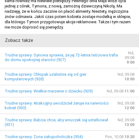
sama również ma niewiele pieniędzy. Pewnego dnia Maja widzi ojca
jednej z córek, Tymona, z nową, zamożną dziewczyną Nikolą. Ma
nadzieję, że w końcu zacznie on płacić alimenty. Niestety, mężczyzna
znów odmawia. Jakiś czas potem kobieta zostaje modelką w sklepie,
dla którego Tymon przygotowuje akcje reklamowe. Także i tym razem
nie może doprosić się pieniędzy.
Zobacz także
Nd,
Trudne sprawy: Synowa sprawia, że jej 72-letnia teściowa trafia
09.08
do domu spokojnej starości (927)
9:00
Trudne sprawy: Chłopak uzależnia się od gier
Nd, 09.08
komputerowych (928)
10:00
Trudne sprawy: Wielkie marzenie o dziecku (929)
Nd, 09.08
11:00
Trudne sprawy: Atrakcyjny uwodziciel żeruje na naiwności
Nd, 09.08
kobiet (930)
12:00
Trudne sprawy: Babcia chce, aby wnuczek się ustatkował
Nd, 09.08
(931)
13:00
Trudne sprawy: Żona zakupoholiczka (954)
Pon, 10.08
10:20