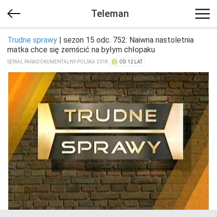
Teleman
Trudne sprawy
| sezon 15 odc. 752: Naiwna nastoletnia
matka chce się zemścić na byłym chłopaku
SERIAL PARADOKUMENTALNY POLSKA 2018
OD 12 LAT