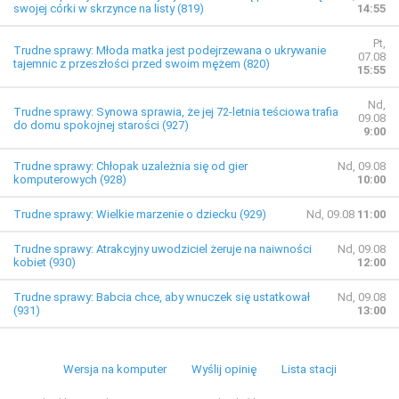
swojej córki w skrzynce na listy (819)
14:55
Pt,
Trudne sprawy: Młoda matka jest podejrzewana o ukrywanie
07.08
tajemnic z przeszłości przed swoim mężem (820)
15:55
Nd,
Trudne sprawy: Synowa sprawia, że jej 72-letnia teściowa trafia
09.08
do domu spokojnej starości (927)
9:00
Trudne sprawy: Chłopak uzależnia się od gier
Nd, 09.08
komputerowych (928)
10:00
Trudne sprawy: Wielkie marzenie o dziecku (929)
Nd, 09.08
11:00
Trudne sprawy: Atrakcyjny uwodziciel żeruje na naiwności
Nd, 09.08
kobiet (930)
12:00
Trudne sprawy: Babcia chce, aby wnuczek się ustatkował
Nd, 09.08
(931)
13:00
Wersja na komputer
Wyślij opinię
Lista stacji