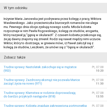
W tym odcinku
Inżynier Maria Janowska jest podrywana przez kolegę z pracy, Wiktora
Wasilewskiego. Jako przeciwniczka biurowych romansów nie ulega
mu. Pewnego dnia oboje zyskują nowego szefa. Młoda kobieta
rozpoznaje w nim Pawła Rogowskiego, kolegę ze studiów, aroganta,
który nazywał ją "gęsią w okularach". Z czasem kobieta przekonuje się,
że jej dawny znajomy się zmienił. Rodzi się nawet między nimi uczucie.
Wiktor, który to dostrzega, w gniewie mówi, iż Paweł założył się z
kolegą ze studiów, Leszkiem, że umówi się z "Gęsią w okularach".
Zobacz także
Trudne sprawy: Nastolatek zakochuje się w mężatce
Pt, 07.08
(953)
10:20
Trudne sprawy: Zazdrosny eksmąż nie pozwala Marice
Pt, 07.08
zacząć życia na nowo (971)
11:30
Trudne sprawy: Kłamstwa w rodzinie doprowadzają
Pt, 07.08
do bardzo przykrych następstw (818)
13:55
Trudne sprawy: Kobieta znajduje zakrwawioną portmonetkę
Pt, 07.08