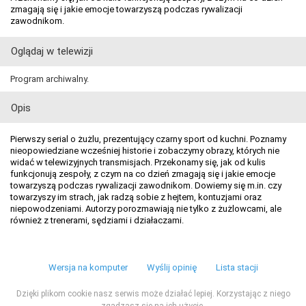
zmagają się i jakie emocje towarzyszą podczas rywalizacji
zawodnikom.
Oglądaj w telewizji
Program archiwalny.
Opis
Pierwszy serial o żużlu, prezentujący czarny sport od kuchni. Poznamy
nieopowiedziane wcześniej historie i zobaczymy obrazy, których nie
widać w telewizyjnych transmisjach. Przekonamy się, jak od kulis
funkcjonują zespoły, z czym na co dzień zmagają się i jakie emocje
towarzyszą podczas rywalizacji zawodnikom. Dowiemy się m.in. czy
towarzyszy im strach, jak radzą sobie z hejtem, kontuzjami oraz
niepowodzeniami. Autorzy porozmawiają nie tylko z żużlowcami, ale
również z trenerami, sędziami i działaczami.
Wersja na komputer
Wyślij opinię
Lista stacji
Dzięki plikom cookie nasz serwis może działać lepiej. Korzystając z niego