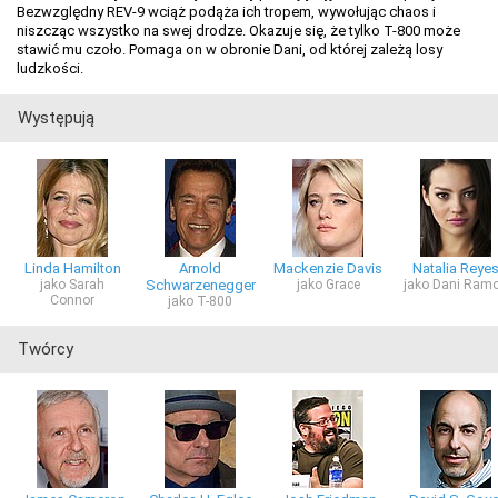
Bezwzględny REV-9 wciąż podąża ich tropem, wywołując chaos i
niszcząc wszystko na swej drodze. Okazuje się, że tylko T-800 może
stawić mu czoło. Pomaga on w obronie Dani, od której zależą losy
ludzkości.
Występują
Linda Hamilton
Arnold
Mackenzie Davis
Natalia Reye
jako Sarah
Schwarzenegger
jako Grace
jako Dani Ram
Connor
jako T-800
Twórcy