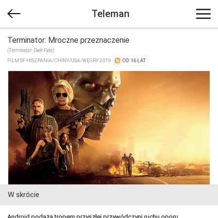
Teleman
Terminator: Mroczne przeznaczenie
(Terminator: Dark Fate)
FILM SF HISZPANIA/​CHINY/​USA/​WĘGRY 2019
OD 16 LAT
W skrócie
Android podąża tropem przyszłej przywódczyni ruchu oporu.