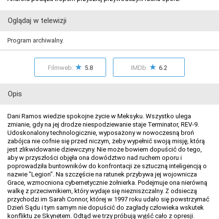
Oglądaj w telewizji
Program archiwalny.
★
★
Filmweb:
5.8
IMDb:
6.2
Opis
Dani Ramos wiedzie spokojne życie w Meksyku. Wszystko ulega
zmianie, gdy na jej drodze niespodziewanie staje Terminator, REV-9.
Udoskonalony technologicznie, wyposażony w nowoczesną broń
zabójca nie cofnie się przed niczym, żeby wypełnić swoją misję, którą
jest zlikwidowanie dziewczyny. Nie może bowiem dopuścić do tego,
aby w przyszłości objęła ona dowództwo nad ruchem oporu i
poprowadziła buntowników do konfrontacji ze sztuczną inteligencją o
nazwie "Legion". Na szczęście na ratunek przybywa jej wojownicza
Grace, wzmocniona cybernetycznie żołnierka. Podejmuje ona nierówną
walkę z przeciwnikiem, który wydaje się niezniszczalny. Z odsieczą
przychodzi im Sarah Connor, której w 1997 roku udało się powstrzymać
Dzień Sądu i tym samym nie dopuścić do zagłady człowieka wskutek
konfliktu ze Skynetem. Odtąd we trzy próbują wyjść cało z opresji.