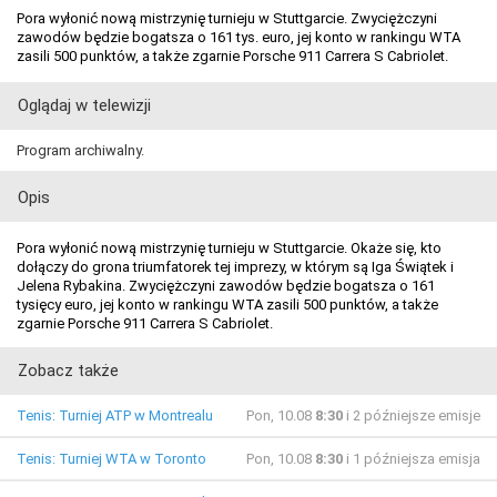
Pora wyłonić nową mistrzynię turnieju w Stuttgarcie. Zwyciężczyni
zawodów będzie bogatsza o 161 tys. euro, jej konto w rankingu WTA
zasili 500 punktów, a także zgarnie Porsche 911 Carrera S Cabriolet.
Oglądaj w telewizji
Program archiwalny.
Opis
Pora wyłonić nową mistrzynię turnieju w Stuttgarcie. Okaże się, kto
dołączy do grona triumfatorek tej imprezy, w którym są Iga Świątek i
Jelena Rybakina. Zwyciężczyni zawodów będzie bogatsza o 161
tysięcy euro, jej konto w rankingu WTA zasili 500 punktów, a także
zgarnie Porsche 911 Carrera S Cabriolet.
Zobacz także
Tenis: Turniej ATP w Montrealu
Pon, 10.08
8:30
i 2 późniejsze emisje
Tenis: Turniej WTA w Toronto
Pon, 10.08
8:30
i 1 późniejsza emisja