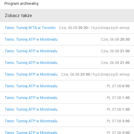
Program archiwalny.
Zobacz także
Tenis: Turniej WTA w Toronto
Czw, 06.08
20:30
i 14 późniejszych emisji
Tenis: Turniej ATP w Montrealu
Czw, 06.08
20:30
Tenis: Turniej ATP w Montrealu
Czw, 06.08
21:00
Tenis: Turniej ATP w Montrealu
Czw, 06.08
21:00
Tenis: Turniej ATP w Montrealu
Czw, 06.08
23:00
i 9 późniejszych emisji
Tenis: Turniej ATP w Montrealu
Pt, 07.08
0:00
Tenis: Turniej ATP w Montrealu
Pt, 07.08
1:00
Tenis: Turniej ATP w Montrealu
Pt, 07.08
1:00
Tenis: Turniej ATP w Montrealu
Pt, 07.08
3:00
Tenis: Turniej ATP w Montrealu
Pt, 07.08
3:00