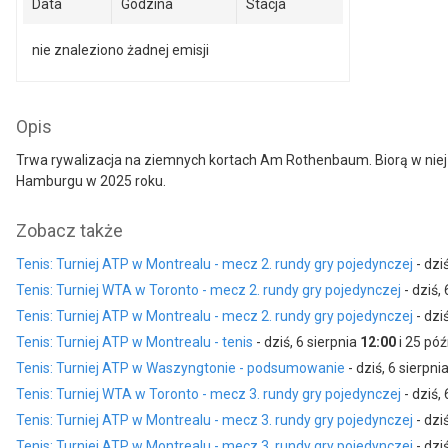
Data
Godzina
Stacja
nie znaleziono żadnej emisji
Opis
Trwa rywalizacja na ziemnych kortach Am Rothenbaum. Biorą w niej ud
Hamburgu w 2025 roku.
Zobacz także
Tenis: Turniej ATP w Montrealu - mecz 2. rundy gry pojedynczej
- dzi
Tenis: Turniej WTA w Toronto - mecz 2. rundy gry pojedynczej
- dziś,
Tenis: Turniej ATP w Montrealu - mecz 2. rundy gry pojedynczej
- dzi
Tenis: Turniej ATP w Montrealu - tenis
- dziś, 6 sierpnia
12:00
i 25 póź
Tenis: Turniej ATP w Waszyngtonie - podsumowanie
- dziś, 6 sierpni
Tenis: Turniej WTA w Toronto - mecz 3. rundy gry pojedynczej
- dziś,
Tenis: Turniej ATP w Montrealu - mecz 3. rundy gry pojedynczej
- dzi
Tenis: Turniej ATP w Montrealu - mecz 3. rundy gry pojedynczej
- dzi