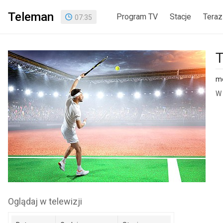
Teleman
Program TV
Stacje
Teraz
07
:
35
T
me
W 
Oglądaj w telewizji