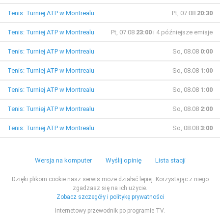
Tenis: Turniej ATP w Montrealu
Pt, 07.08
20:30
Tenis: Turniej ATP w Montrealu
Pt, 07.08
23:00
i 4 późniejsze emisje
Tenis: Turniej ATP w Montrealu
So, 08.08
0:00
Tenis: Turniej ATP w Montrealu
So, 08.08
1:00
Tenis: Turniej ATP w Montrealu
So, 08.08
1:00
Tenis: Turniej ATP w Montrealu
So, 08.08
2:00
Tenis: Turniej ATP w Montrealu
So, 08.08
3:00
Wersja na komputer
Wyślij opinię
Lista stacji
Dzięki plikom cookie nasz serwis może działać lepiej. Korzystając z niego
zgadzasz się na ich użycie.
Zobacz szczegóły i politykę prywatności
Internetowy przewodnik po programie TV.