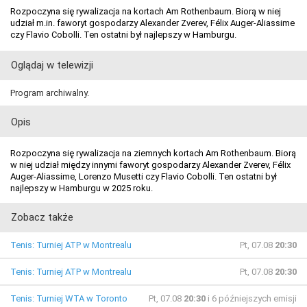
Rozpoczyna się rywalizacja na kortach Am Rothenbaum. Biorą w niej
udział m.in. faworyt gospodarzy Alexander Zverev, Félix Auger-Aliassime
czy Flavio Cobolli. Ten ostatni był najlepszy w Hamburgu.
Oglądaj w telewizji
Program archiwalny.
Opis
Rozpoczyna się rywalizacja na ziemnych kortach Am Rothenbaum. Biorą
w niej udział między innymi faworyt gospodarzy Alexander Zverev, Félix
Auger-Aliassime, Lorenzo Musetti czy Flavio Cobolli. Ten ostatni był
najlepszy w Hamburgu w 2025 roku.
Zobacz także
Tenis: Turniej ATP w Montrealu
Pt, 07.08
20:30
Tenis: Turniej ATP w Montrealu
Pt, 07.08
20:30
Tenis: Turniej WTA w Toronto
Pt, 07.08
20:30
i 6 późniejszych emisji