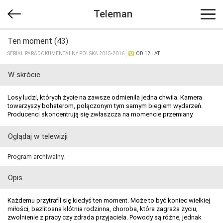
Teleman
Ten moment (43)
SERIAL PARADOKUMENTALNY POLSKA 2015-2016
OD 12 LAT
W skrócie
Losy ludzi, których życie na zawsze odmieniła jedna chwila. Kamera
towarzyszy bohaterom, połączonym tym samym biegiem wydarzeń.
Producenci skoncentrują się zwłaszcza na momencie przemiany.
Oglądaj w telewizji
Program archiwalny.
Opis
Każdemu przytrafił się kiedyś ten moment. Może to być koniec wielkiej
miłości, bezlitosna kłótnia rodzinna, choroba, która zagraża życiu,
zwolnienie z pracy czy zdrada przyjaciela. Powody są różne, jednak