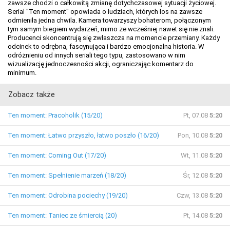
zawsze chodzi o całkowitą zmianę dotychczasowej sytuacji życiowej.
Serial "Ten moment" opowiada o ludziach, których los na zawsze
odmieniła jedna chwila. Kamera towarzyszy bohaterom, połączonym
tym samym biegiem wydarzeń, mimo że wcześniej nawet się nie znali.
Producenci skoncentrują się zwłaszcza na momencie przemiany. Każdy
odcinek to odrębna, fascynująca i bardzo emocjonalna historia. W
odróżnieniu od innych seriali tego typu, zastosowano w nim
wizualizację jednoczesności akcji, ograniczając komentarz do
minimum.
Zobacz także
Ten moment: Pracoholik (15/20)
Pt, 07.08
5:20
Ten moment: Łatwo przyszło, łatwo poszło (16/20)
Pon, 10.08
5:20
Ten moment: Coming Out (17/20)
Wt, 11.08
5:20
Ten moment: Spełnienie marzeń (18/20)
Śr, 12.08
5:20
Ten moment: Odrobina pociechy (19/20)
Czw, 13.08
5:20
Ten moment: Taniec ze śmiercią (20)
Pt, 14.08
5:20