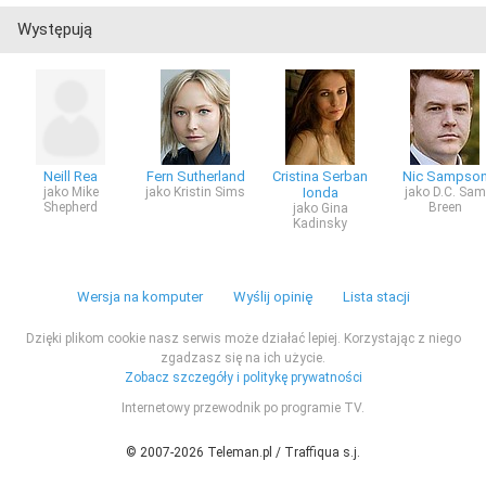
Występują
Neill Rea
Fern Sutherland
Cristina Serban
Nic Sampso
jako Mike
jako Kristin Sims
Ionda
jako D.C. Sam
Shepherd
Breen
jako Gina
Kadinsky
Wersja na komputer
Wyślij opinię
Lista stacji
Dzięki plikom cookie nasz serwis może działać lepiej. Korzystając z niego
zgadzasz się na ich użycie.
Zobacz szczegóły i politykę prywatności
Internetowy przewodnik po programie TV.
© 2007-2026 Teleman.pl / Traffiqua s.j.