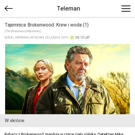
Teleman
Tajemnice Brokenwood: Krew i woda (1)
(The Brokenwood Mysteries)
SERIAL KRYMINALNY NOWA ZELANDIA 2014
OD 12 LAT
W skrócie
Rybacy z Brokenwood znajdują w rzece ciało rolnika. Detektyw Mike