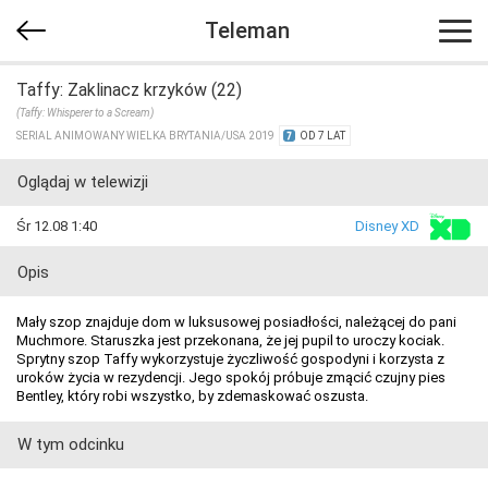
Teleman
Taffy: Zaklinacz krzyków (22)
(Taffy: Whisperer to a Scream)
SERIAL ANIMOWANY WIELKA BRYTANIA/​USA 2019
OD 7 LAT
Oglądaj w telewizji
Śr 12.08 1:40
Disney XD
Opis
Mały szop znajduje dom w luksusowej posiadłości, należącej do pani
Muchmore. Staruszka jest przekonana, że jej pupil to uroczy kociak.
Sprytny szop Taffy wykorzystuje życzliwość gospodyni i korzysta z
uroków życia w rezydencji. Jego spokój próbuje zmącić czujny pies
Bentley, który robi wszystko, by zdemaskować oszusta.
W tym odcinku