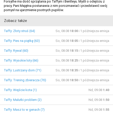
Forsythe ma dość sprzątania po Taffym i Bentleyu. Myśli o odejściu z
pracy. Pani Majętna postanawia z nim porozmawiać i przedstawić swój
pomysł na ujarzmienie psotnych pupilów.
Zobacz także
Taffy: Złoty struś (64)
So, 08.08
18:00
i 1 późniejsza emisja
Taffy: Pies na piątkę (63)
So, 08.08
18:05
i 1 późniejsza emisja
Taffy: Rywal (60)
So, 08.08
18:15
i 1 późniejsza emisja
Taffy: Wysokie loty (66)
So, 08.08
18:25
i 1 późniejsza emisja
Taffy: Lustrzany dom (71)
So, 08.08
18:35
i 1 późniejsza emisja
Taffy: Trening zbieracza (70)
So, 08.08
18:50
i 1 późniejsza emisja
Taffy: Wejście kota (1)
Nd, 09.08
1:40
Taffy: Malutki problem (2)
Nd, 09.08
1:50
Taffy: Masz to w genach (7)
Nd, 09.08
1:55