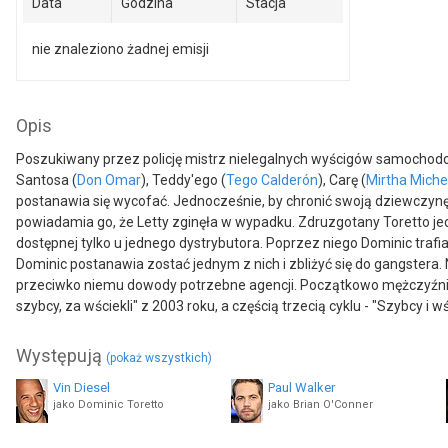
Data
Godzina
Stacja
nie znaleziono żadnej emisji
Opis
Poszukiwany przez policję mistrz nielegalnych wyścigów samochodo
Santosa (
Don Omar
), Teddy'ego (
Tego Calderón
), Carę (
Mirtha Miche
postanawia się wycofać. Jednocześnie, by chronić swoją dziewczynę p
powiadamia go, że Letty zginęła w wypadku. Zdruzgotany Toretto jedz
dostępnej tylko u jednego dystrybutora. Poprzez niego Dominic trafia
Dominic postanawia zostać jednym z nich i zbliżyć się do gangstera
przeciwko niemu dowody potrzebne agencji. Początkowo mężczyźni 
szybcy, za wściekli" z 2003 roku, a częścią trzecią cyklu - "Szybcy i wśc
Występują
(pokaż wszystkich)
Vin Diesel
Paul Walker
jako Dominic Toretto
jako Brian O'Conner
Gal Gadot
Jack Conley