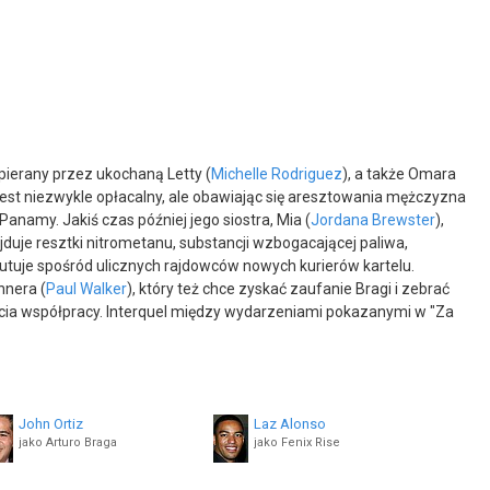
pierany przez ukochaną Letty (
Michelle Rodriguez
), a także Omara
jest niezwykle opłacalny, ale obawiając się aresztowania mężczyzna
anamy. Jakiś czas później jego siostra, Mia (
Jordana Brewster
),
jduje resztki nitrometanu, substancji wzbogacającej paliwa,
krutuje spośród ulicznych rajdowców nowych kurierów kartelu.
nnera (
Paul Walker
), który też chce zyskać zaufanie Bragi i zebrać
cia współpracy. Interquel między wydarzeniami pokazanymi w "Za
John Ortiz
Laz Alonso
jako Arturo Braga
jako Fenix Rise
Sung Kang
Tego Calderón