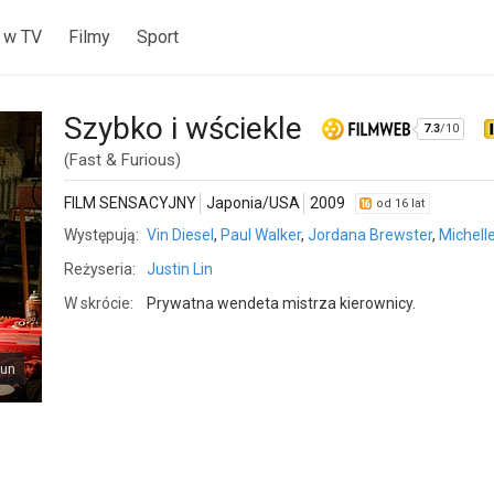
 w TV
Filmy
Sport
Szybko i wściekle
7.3
/10
(Fast & Furious)
FILM SENSACYJNY
Japonia/USA
2009
od 16 lat
Występują:
Vin Diesel
,
Paul Walker
,
Jordana Brewster
,
Michell
Reżyseria:
Justin Lin
W skrócie:
Prywatna wendeta mistrza kierownicy.
tun