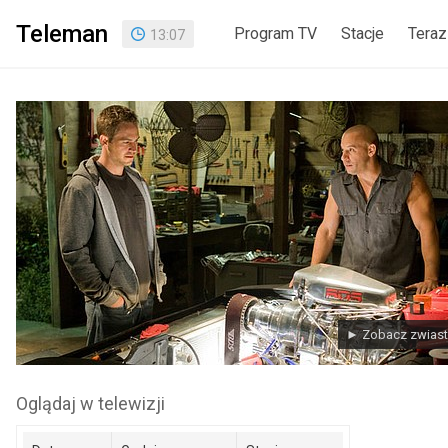
Teleman
Program TV
Stacje
Teraz
13
:
07
► Zobacz zwias
Oglądaj w telewizji