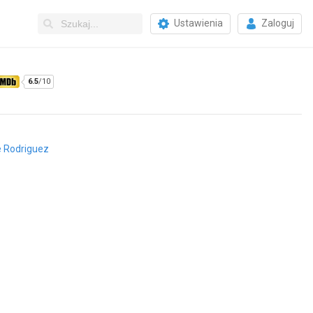
Ustawienia
Zaloguj
6.5
/10
e Rodriguez