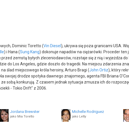
wych, Dominic Toretto (
Vin Diesel
), ukrywa się poza granicami USA. Ws
lle
) i Hana (
Sung Kang
) dokonuje napadów na ciężarówki. Proceder ten 
rzed zemstą byłych zleceniodawców, rozstaje się z nią i wyjeżdża do P
ie do Los Angeles, gdzie doszło do tragedii. Na miejscu zdarzenia zna
 na ślad miejscowego króla heroiny, Arturo Bragi (
John Ortiz
), który re
. Na swojej drodze spotyka dawnego znajomego, agenta FBI Briana O'Co
ze sobą konkurują. Z czasem jednak sytuacja zmusza ich do rozpoczę
iekli - Tokio Drift" z 2006.
Jordana Brewster
Michelle Rodriguez
jako Mia Toretto
jako Letty
Shea Whigham
Liza Lapira