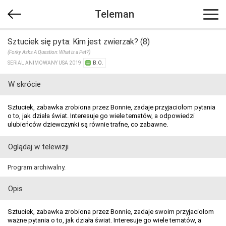
Teleman
Sztuciek się pyta: Kim jest zwierzak? (8)
(Forky Asks A Question: What is a Pet?)
SERIAL ANIMOWANY USA 2019
B.O.
W skrócie
Sztuciek, zabawka zrobiona przez Bonnie, zadaje przyjaciołom pytania
o to, jak działa świat. Interesuje go wiele tematów, a odpowiedzi
ulubieńców dziewczynki są równie trafne, co zabawne.
Oglądaj w telewizji
Program archiwalny.
Opis
Sztuciek, zabawka zrobiona przez Bonnie, zadaje swoim przyjaciołom
ważne pytania o to, jak działa świat. Interesuje go wiele tematów, a