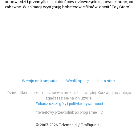
odpowiedzi i przemyślenia ulubieńców dziewczynki są równie trafne, co
zabawne. W animacji występują bohaterowie filmów z serii "Toy Story".
Wersja na komputer
Wyślij opinię
Lista stacji
Dzięki plikom cookie nasz serwis może działać lepiej. Korzystając z niego
zgadzasz się na ich użycie.
Zobacz szczegóły i politykę prywatności
Internetowy przewodnik po programie TV.
© 2007-2026 Teleman.pl / Traffiqua s.j.