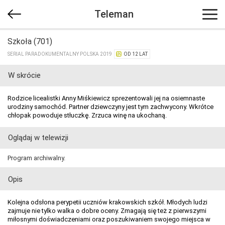
Teleman
Szkoła (701)
SERIAL PARADOKUMENTALNY POLSKA 2019
OD 12 LAT
W skrócie
Rodzice licealistki Anny Miśkiewicz sprezentowali jej na osiemnaste
urodziny samochód. Partner dziewczyny jest tym zachwycony. Wkrótce
chłopak powoduje stłuczkę. Zrzuca winę na ukochaną.
Oglądaj w telewizji
Program archiwalny.
Opis
Kolejna odsłona perypetii uczniów krakowskich szkół. Młodych ludzi
zajmuje nie tylko walka o dobre oceny. Zmagają się też z pierwszymi
miłosnymi doświadczeniami oraz poszukiwaniem swojego miejsca w