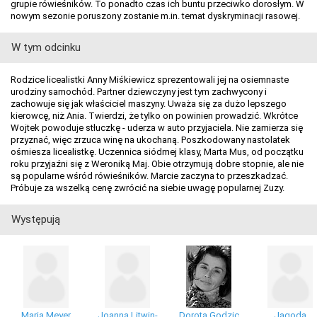
grupie rówieśników. To ponadto czas ich buntu przeciwko dorosłym. W
nowym sezonie poruszony zostanie m.in. temat dyskryminacji rasowej.
W tym odcinku
Rodzice licealistki Anny Miśkiewicz sprezentowali jej na osiemnaste
urodziny samochód. Partner dziewczyny jest tym zachwycony i
zachowuje się jak właściciel maszyny. Uważa się za dużo lepszego
kierowcę, niż Ania. Twierdzi, że tylko on powinien prowadzić. Wkrótce
Wojtek powoduje stłuczkę - uderza w auto przyjaciela. Nie zamierza się
przyznać, więc zrzuca winę na ukochaną. Poszkodowany nastolatek
ośmiesza licealistkę. Uczennica siódmej klasy, Marta Mus, od początku
roku przyjaźni się z Weroniką Maj. Obie otrzymują dobre stopnie, ale nie
są popularne wśród rówieśników. Marcie zaczyna to przeszkadzać.
Próbuje za wszelką cenę zwrócić na siebie uwagę popularnej Zuzy.
Występują
Maria Meyer
Joanna Litwin-
Dorota Godzic
Jagoda