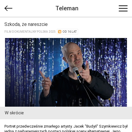
Teleman
Szkoda, że nareszcie
FILM DOKUMENTALNY POLSKA 2025
OD 16 LAT
W skrócie
Portret przedwcześnie zmarłego artysty. Jacek "Budyń" Szymkiewicz był
jedną z najbarwniejszych postaci polskiej sceny alternatywnej. Jego