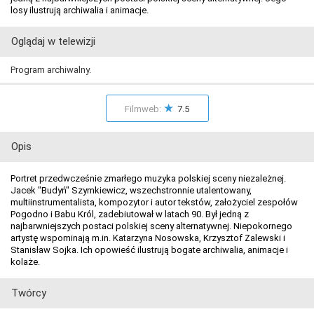
losy ilustrują archiwalia i animacje.
Oglądaj w telewizji
Program archiwalny.
★
Filmweb:
7.5
Opis
Portret przedwcześnie zmarłego muzyka polskiej sceny niezależnej.
Jacek "Budyń" Szymkiewicz, wszechstronnie utalentowany,
multiinstrumentalista, kompozytor i autor tekstów, założyciel zespołów
Pogodno i Babu Król, zadebiutował w latach 90. Był jedną z
najbarwniejszych postaci polskiej sceny alternatywnej. Niepokornego
artystę wspominają m.in. Katarzyna Nosowska, Krzysztof Zalewski i
Stanisław Sojka. Ich opowieść ilustrują bogate archiwalia, animacje i
kolaże.
Twórcy