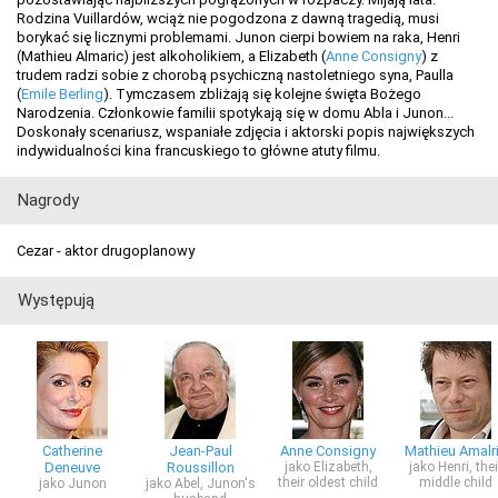
Rodzina Vuillardów, wciąż nie pogodzona z dawną tragedią, musi
borykać się licznymi problemami. Junon cierpi bowiem na raka, Henri
(Mathieu Almaric) jest alkoholikiem, a Elizabeth (
Anne Consigny
) z
trudem radzi sobie z chorobą psychiczną nastoletniego syna, Paulla
(
Emile Berling
). Tymczasem zbliżają się kolejne święta Bożego
Narodzenia. Członkowie familii spotykają się w domu Abla i Junon...
Doskonały scenariusz, wspaniałe zdjęcia i aktorski popis największych
indywidualności kina francuskiego to główne atuty filmu.
Nagrody
Cezar - aktor drugoplanowy
Występują
Catherine
Jean-Paul
Anne Consigny
Mathieu Amalr
Deneuve
Roussillon
jako Elizabeth,
jako Henri, thei
their oldest child
middle child
jako Junon
jako Abel, Junon's