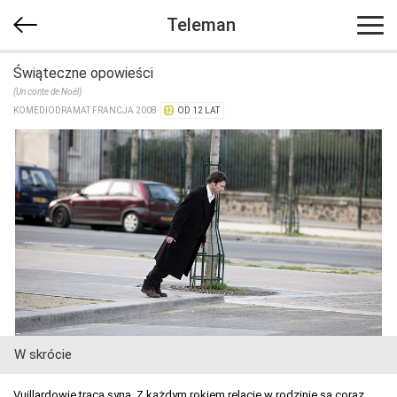
Teleman
Świąteczne opowieści
(Un conte de Noël)
KOMEDIODRAMAT FRANCJA 2008
OD 12 LAT
W skrócie
Vuillardowie tracą syna. Z każdym rokiem relacje w rodzinie są coraz