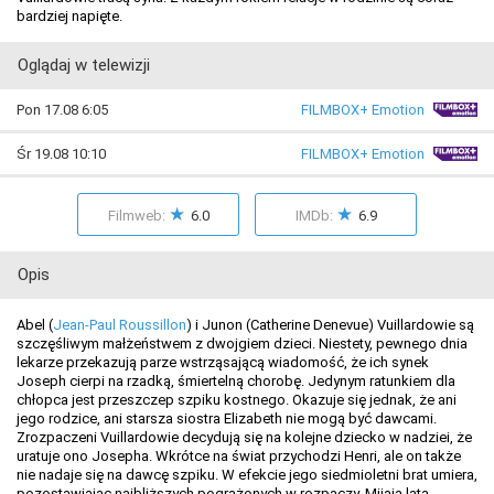
bardziej napięte.
Oglądaj w telewizji
Pon 17.08 6:05
FILMBOX+ Emotion
Śr 19.08 10:10
FILMBOX+ Emotion
★
★
Filmweb:
6.0
IMDb:
6.9
Opis
Abel (
Jean-Paul Roussillon
) i Junon (Catherine Denevue) Vuillardowie są
szczęśliwym małżeństwem z dwojgiem dzieci. Niestety, pewnego dnia
lekarze przekazują parze wstrząsającą wiadomość, że ich synek
Joseph cierpi na rzadką, śmiertelną chorobę. Jedynym ratunkiem dla
chłopca jest przeszczep szpiku kostnego. Okazuje się jednak, że ani
jego rodzice, ani starsza siostra Elizabeth nie mogą być dawcami.
Zrozpaczeni Vuillardowie decydują się na kolejne dziecko w nadziei, że
uratuje ono Josepha. Wkrótce na świat przychodzi Henri, ale on także
nie nadaje się na dawcę szpiku. W efekcie jego siedmioletni brat umiera,
pozostawiając najbliższych pogrążonych w rozpaczy. Mijają lata.