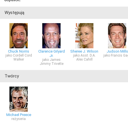
Występują
Chuck Norris
Clarence Gilyard
Sheree J. Wilson
Judson Mills
jako Cordell Cord
Jr.
jako Asst. D.A.
jako Francis Ga
Walker
Alex Cahill
jako James
Jimmy Trivette
Twórcy
Michael Preece
reżyseria