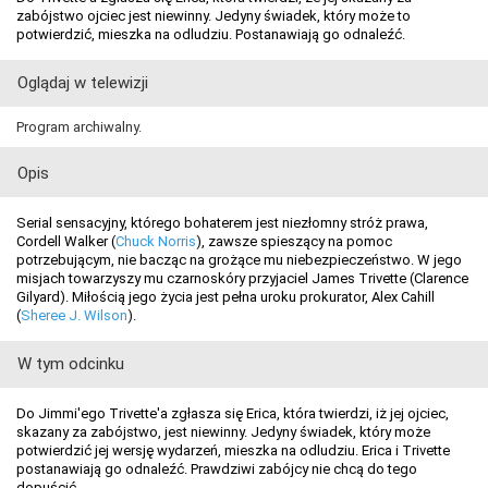
zabójstwo ojciec jest niewinny. Jedyny świadek, który może to
potwierdzić, mieszka na odludziu. Postanawiają go odnaleźć.
Oglądaj w telewizji
Program archiwalny.
Opis
Serial sensacyjny, którego bohaterem jest niezłomny stróż prawa,
Cordell Walker (
Chuck Norris
), zawsze spieszący na pomoc
potrzebującym, nie bacząc na grożące mu niebezpieczeństwo. W jego
misjach towarzyszy mu czarnoskóry przyjaciel James Trivette (Clarence
Gilyard). Miłością jego życia jest pełna uroku prokurator, Alex Cahill
(
Sheree J. Wilson
).
W tym odcinku
Do Jimmi'ego Trivette'a zgłasza się Erica, która twierdzi, iż jej ojciec,
skazany za zabójstwo, jest niewinny. Jedyny świadek, który może
potwierdzić jej wersję wydarzeń, mieszka na odludziu. Erica i Trivette
postanawiają go odnaleźć. Prawdziwi zabójcy nie chcą do tego
dopuścić.