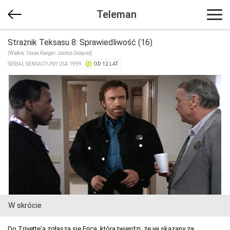
Teleman
Strażnik Teksasu 8: Sprawiedliwość (16)
(Walker, Texas Ranger: Justice Delayed)
SERIAL SENSACYJNY USA 1999
OD 12 LAT
W skrócie
Do Trivette'a zgłasza się Erica, która twierdzi, że jej skazany za