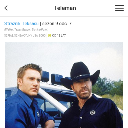
Teleman
Strażnik Teksasu
| sezon 9 odc. 7
(Walker, Texas Ranger: Turning Point)
SERIAL SENSACYJNY USA 2000
OD 12 LAT