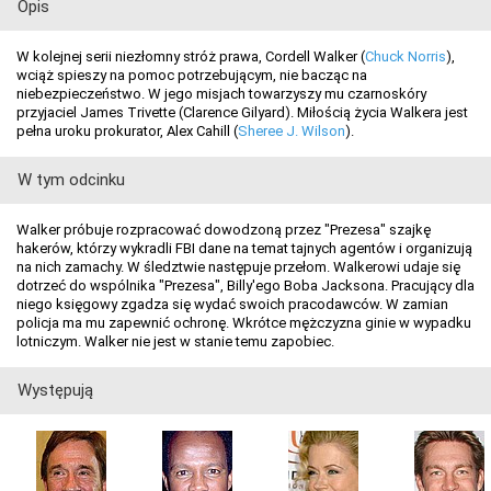
Opis
W kolejnej serii niezłomny stróż prawa, Cordell Walker (
Chuck Norris
),
wciąż spieszy na pomoc potrzebującym, nie bacząc na
niebezpieczeństwo. W jego misjach towarzyszy mu czarnoskóry
przyjaciel James Trivette (Clarence Gilyard). Miłością życia Walkera jest
pełna uroku prokurator, Alex Cahill (
Sheree J. Wilson
).
W tym odcinku
Walker próbuje rozpracować dowodzoną przez "Prezesa" szajkę
hakerów, którzy wykradli FBI dane na temat tajnych agentów i organizują
na nich zamachy. W śledztwie następuje przełom. Walkerowi udaje się
dotrzeć do wspólnika "Prezesa", Billy'ego Boba Jacksona. Pracujący dla
niego księgowy zgadza się wydać swoich pracodawców. W zamian
policja ma mu zapewnić ochronę. Wkrótce mężczyzna ginie w wypadku
lotniczym. Walker nie jest w stanie temu zapobiec.
Występują