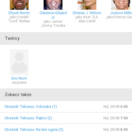
Chuck Norris
Clarence Gilyard
Sheree J. Wilson
Judson Mills
jako Cordell
Jr.
jako Asst. D.A.
jako Francis Ga
"Cord" Walker
Alex Cahill
jako James
Jimmy Trivette
Twórcy
Eric Norri
reżyseria
Zobacz także
Strażnik Teksasu: Odznaka (1)
Nd, 09.08
6:00
Strażnik Teksasu: Piętno (2)
Nd, 09.08
7:00
Strażnik Teksasu: Na linii ognia (3)
Nd, 09.08
8:00