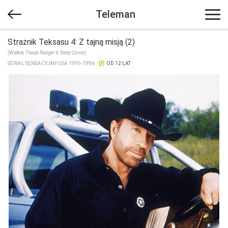
Teleman
Strażnik Teksasu 4: Z tajną misją (2)
(Walker, Texas Ranger 4: Deep Cover)
SERIAL SENSACYJNY USA 1995-1996
OD 12 LAT