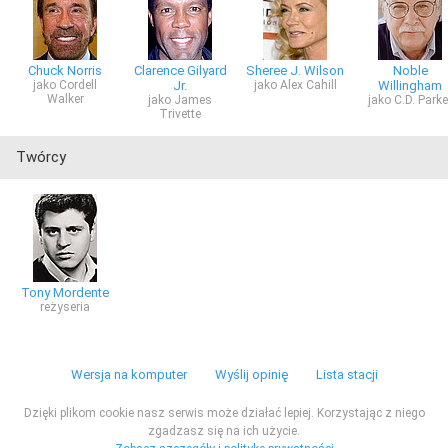
Chuck Norris
Clarence Gilyard
Sheree J. Wilson
Noble
jako Cordell
Jr.
jako Alex Cahill
Willingham
Walker
jako James
jako C.D. Parke
Trivette
Twórcy
Tony Mordente
reżyseria
Wersja na komputer
Wyślij opinię
Lista stacji
Dzięki plikom cookie nasz serwis może działać lepiej. Korzystając z niego
zgadzasz się na ich użycie.