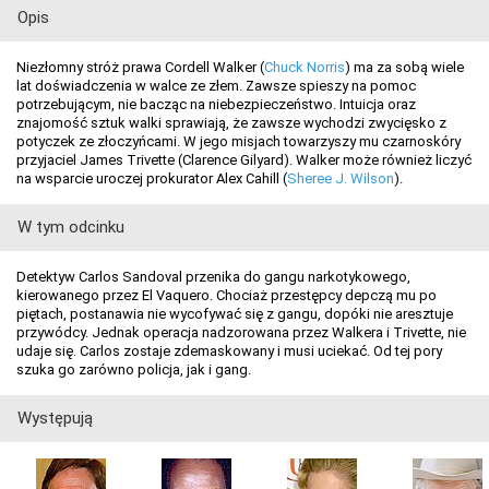
Opis
Niezłomny stróż prawa Cordell Walker (
Chuck Norris
) ma za sobą wiele
lat doświadczenia w walce ze złem. Zawsze spieszy na pomoc
potrzebującym, nie bacząc na niebezpieczeństwo. Intuicja oraz
znajomość sztuk walki sprawiają, że zawsze wychodzi zwycięsko z
potyczek ze złoczyńcami. W jego misjach towarzyszy mu czarnoskóry
przyjaciel James Trivette (Clarence Gilyard). Walker może również liczyć
na wsparcie uroczej prokurator Alex Cahill (
Sheree J. Wilson
).
W tym odcinku
Detektyw Carlos Sandoval przenika do gangu narkotykowego,
kierowanego przez El Vaquero. Chociaż przestępcy depczą mu po
piętach, postanawia nie wycofywać się z gangu, dopóki nie aresztuje
przywódcy. Jednak operacja nadzorowana przez Walkera i Trivette, nie
udaje się. Carlos zostaje zdemaskowany i musi uciekać. Od tej pory
szuka go zarówno policja, jak i gang.
Występują