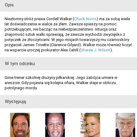
Opis
Niezłomny stróż prawa Cordell Walker (
Chuck Norris
) ma za sobą wiele
lat doświadczenia w walce ze złem. Zawsze spieszy na pomoc
potrzebującym, nie bacząc na niebezpieczeństwo. Intuicja oraz
znajomość sztuk walki sprawiają, że zawsze wychodzi zwycięsko z
potyczek ze złoczyńcami. W jego misjach towarzyszy mu czarnoskóry
przyjaciel James Trivette (Clarence Gilyard). Walker może również liczyć
na wsparcie uroczej prokurator Alex Cahill (
Sheree J. Wilson
).
W tym odcinku
Ginie trener szkolnej drużyny piłkarskiej. Jego zabójca umiera w
areszcie. Gdy pojawia się kolejna ofiara, Walker staje w obliczu
potrójnego mordu.
Występują