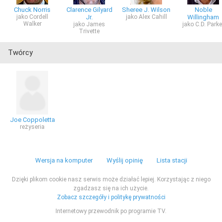
Chuck Norris
Clarence Gilyard
Sheree J. Wilson
Noble
jako Cordell
Jr.
jako Alex Cahill
Willingham
Walker
jako James
jako C.D. Parke
Trivette
Twórcy
Joe Coppoletta
reżyseria
Wersja na komputer
Wyślij opinię
Lista stacji
Dzięki plikom cookie nasz serwis może działać lepiej. Korzystając z niego
zgadzasz się na ich użycie.
Zobacz szczegóły i politykę prywatności
Internetowy przewodnik po programie TV.