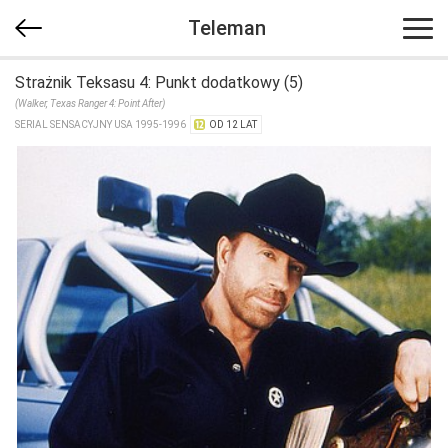
Teleman
Strażnik Teksasu 4: Punkt dodatkowy (5)
(Walker, Texas Ranger 4: Point After)
SERIAL SENSACYJNY USA 1995-1996
OD 12 LAT