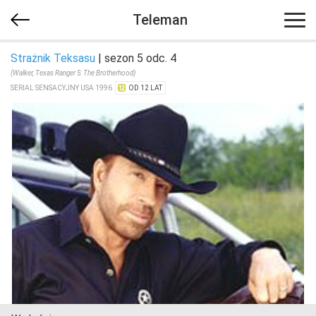
Teleman
Strażnik Teksasu
| sezon 5 odc. 4
(Walker, Texas Ranger 5: The Brotherhood)
SERIAL SENSACYJNY USA 1996
OD 12 LAT