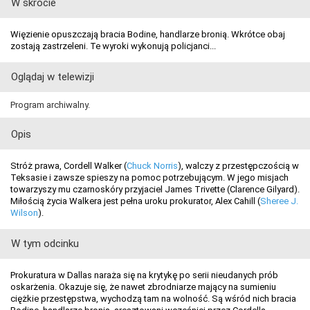
W skrócie
Więzienie opuszczają bracia Bodine, handlarze bronią. Wkrótce obaj
zostają zastrzeleni. Te wyroki wykonują policjanci...
Oglądaj w telewizji
Program archiwalny.
Opis
Stróż prawa, Cordell Walker (
Chuck Norris
), walczy z przestępczością w
Teksasie i zawsze spieszy na pomoc potrzebującym. W jego misjach
towarzyszy mu czarnoskóry przyjaciel James Trivette (Clarence Gilyard).
Miłością życia Walkera jest pełna uroku prokurator, Alex Cahill (
Sheree J.
Wilson
).
W tym odcinku
Prokuratura w Dallas naraża się na krytykę po serii nieudanych prób
oskarżenia. Okazuje się, że nawet zbrodniarze mający na sumieniu
ciężkie przestępstwa, wychodzą tam na wolność. Są wśród nich bracia