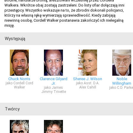
Bodine, handlarze bronią, aresztowani wcześniej przez Cordella
Walkera. Wkrótce obaj zostają zastrzeleni. Do listy ofiar dołączają inni
przestępcy. Wszystko wskazuje na to, że zbrodni dokonali policjanci,
którzy na własną rękę wymierzają sprawiedliwość. Kiedy zabijają
niewinną osobę, Cordell Walker postanawia zakończyć ich nielegalną
misję.
Występują
Chuck Norris
Clarence Gilyard
Sheree J. Wilson
Noble
jako Cordell Cord
Jr.
jako Asst. D.A.
Willingham
Walker
Alex Cahill
jako James
jako C.D. Parke
Jimmy Trivette
Twórcy