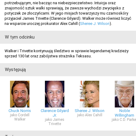
potrzebującym, nie bacząc na niebezpieczeństwo. Intuicja oraz
znajomość sztuk walki sprawiają, że zawsze wychodzi zwycięsko z
potyczek ze złoczyńcami. W jego misjach towarzyszy mu czarnoskóry
przyjaciel James Trivette (Clarence Gilyard). Walker może również liczyć
na wsparcie uroczej prokurator Alex Cahill (
Sheree J. Wilson
).
W tym odcinku
Walker i Trivette kontynuują śledztwo w sprawie legendarnej kradzieży
sprzed 130 lat oraz zabójstwa strażnika Teksasu.
Występują
Chuck Norris
Clarence Gilyard
Sheree J. Wilson
Noble
jako Cordell
Jr.
jako Alex Cahill
Willingham
Walker
jako James
jako C.D. Parke
Trivette