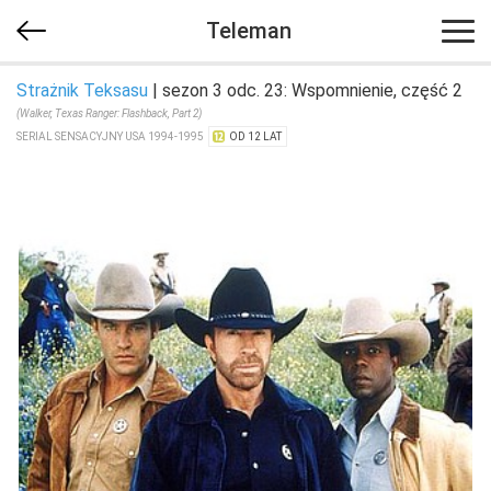
Teleman
Strażnik Teksasu
| sezon 3 odc. 23: Wspomnienie, część 2
(Walker, Texas Ranger: Flashback, Part 2)
SERIAL SENSACYJNY USA 1994-1995
OD 12 LAT