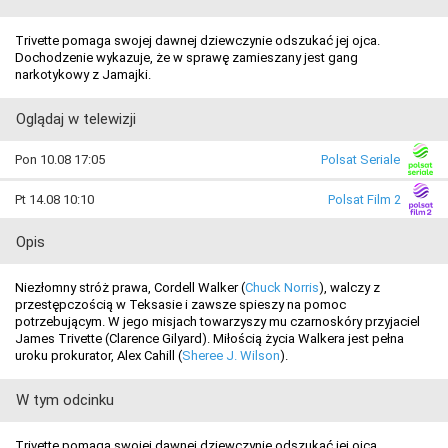
Trivette pomaga swojej dawnej dziewczynie odszukać jej ojca.
Dochodzenie wykazuje, że w sprawę zamieszany jest gang
narkotykowy z Jamajki.
Oglądaj w telewizji
Pon 10.08 17:05
Polsat Seriale
Pt 14.08 10:10
Polsat Film 2
Opis
Niezłomny stróż prawa, Cordell Walker (
Chuck Norris
), walczy z
przestępczością w Teksasie i zawsze spieszy na pomoc
potrzebującym. W jego misjach towarzyszy mu czarnoskóry przyjaciel
James Trivette (Clarence Gilyard). Miłością życia Walkera jest pełna
uroku prokurator, Alex Cahill (
Sheree J. Wilson
).
W tym odcinku
Trivette pomaga swojej dawnej dziewczynie odszukać jej ojca.