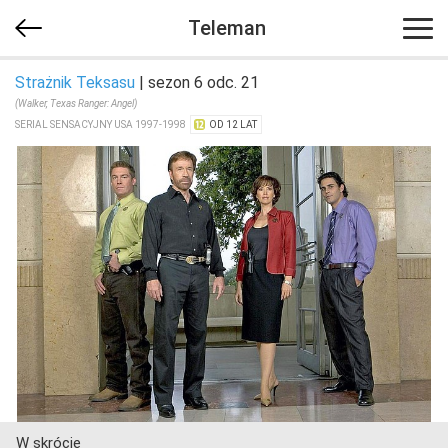
Teleman
Strażnik Teksasu
| sezon 6 odc. 21
(Walker, Texas Ranger: Angel)
SERIAL SENSACYJNY USA 1997-1998
OD 12 LAT
W skrócie