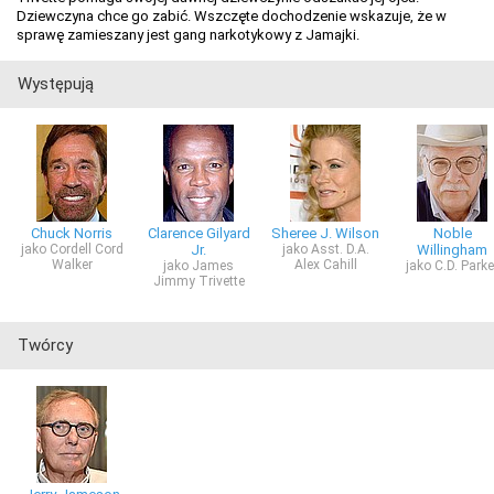
Dziewczyna chce go zabić. Wszczęte dochodzenie wskazuje, że w
sprawę zamieszany jest gang narkotykowy z Jamajki.
Występują
Chuck Norris
Clarence Gilyard
Sheree J. Wilson
Noble
jako Cordell Cord
Jr.
jako Asst. D.A.
Willingham
Walker
Alex Cahill
jako James
jako C.D. Parke
Jimmy Trivette
Twórcy