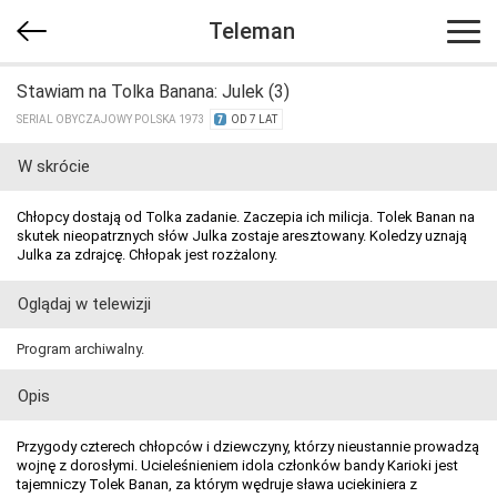
Teleman
Stawiam na Tolka Banana: Julek (3)
SERIAL OBYCZAJOWY POLSKA 1973
OD 7 LAT
W skrócie
Chłopcy dostają od Tolka zadanie. Zaczepia ich milicja. Tolek Banan na
skutek nieopatrznych słów Julka zostaje aresztowany. Koledzy uznają
Julka za zdrajcę. Chłopak jest rozżalony.
Oglądaj w telewizji
Program archiwalny.
Opis
Przygody czterech chłopców i dziewczyny, którzy nieustannie prowadzą
wojnę z dorosłymi. Ucieleśnieniem idola członków bandy Karioki jest
tajemniczy Tolek Banan, za którym wędruje sława uciekiniera z