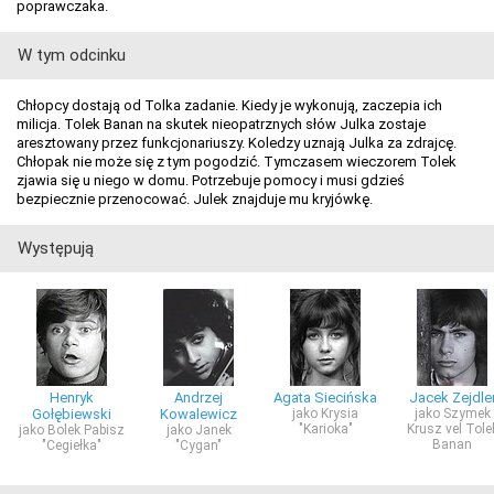
poprawczaka.
W tym odcinku
Chłopcy dostają od Tolka zadanie. Kiedy je wykonują, zaczepia ich
milicja. Tolek Banan na skutek nieopatrznych słów Julka zostaje
aresztowany przez funkcjonariuszy. Koledzy uznają Julka za zdrajcę.
Chłopak nie może się z tym pogodzić. Tymczasem wieczorem Tolek
zjawia się u niego w domu. Potrzebuje pomocy i musi gdzieś
bezpiecznie przenocować. Julek znajduje mu kryjówkę.
Występują
Henryk
Andrzej
Agata Siecińska
Jacek Zejdle
Gołębiewski
Kowalewicz
jako Krysia
jako Szymek
"Karioka"
Krusz vel Tole
jako Bolek Pabisz
jako Janek
Banan
"Cegiełka"
"Cygan"