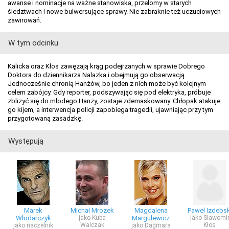
awanse i nominacje na ważne stanowiska, przełomy w starych
śledztwach i nowe bulwersujące sprawy. Nie zabraknie też uczuciowych
zawirowań.
W tym odcinku
Kalicka oraz Kłos zawężają krąg podejrzanych w sprawie Dobrego
Doktora do dziennikarza Nalazka i obejmują go obserwacją.
Jednocześnie chronią Hanżów, bo jeden z nich może być kolejnym
celem zabójcy. Gdy reporter, podszywając się pod elektryka, próbuje
zbliżyć się do młodego Hanży, zostaje zdemaskowany. Chłopak atakuje
go kijem, a interwencja policji zapobiega tragedii, ujawniając przy tym
przygotowaną zasadzkę.
Występują
Marek
Michał Mrozek
Magdalena
Paweł Izdebsk
Włodarczyk
jako Kuba
Margulewicz
jako Slawomi
Walczak
Kłos
jako naczelnik
jako Dagmara