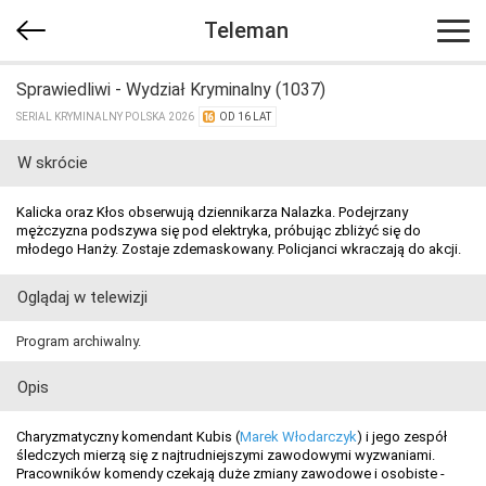
Teleman
Sprawiedliwi - Wydział Kryminalny (1037)
SERIAL KRYMINALNY POLSKA 2026
OD 16 LAT
W skrócie
Kalicka oraz Kłos obserwują dziennikarza Nalazka. Podejrzany
mężczyzna podszywa się pod elektryka, próbując zbliżyć się do
młodego Hanży. Zostaje zdemaskowany. Policjanci wkraczają do akcji.
Oglądaj w telewizji
Program archiwalny.
Opis
Charyzmatyczny komendant Kubis (
Marek Włodarczyk
) i jego zespół
śledczych mierzą się z najtrudniejszymi zawodowymi wyzwaniami.
Pracowników komendy czekają duże zmiany zawodowe i osobiste -