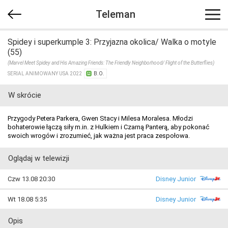
Teleman
Spidey i superkumple 3: Przyjazna okolica/ Walka o motyle
(55)
(Marvel Meet Spidey and His Amazing Friends: The Friendly Neighborhood/ Flight of the Butterflies)
SERIAL ANIMOWANY USA 2022
B.O.
W skrócie
Przygody Petera Parkera, Gwen Stacy i Milesa Moralesa. Młodzi
bohaterowie łączą siły m.in. z Hulkiem i Czarną Panterą, aby pokonać
swoich wrogów i zrozumieć, jak ważna jest praca zespołowa.
Oglądaj w telewizji
Czw 13.08 20:30
Disney Junior
Wt 18.08 5:35
Disney Junior
Opis