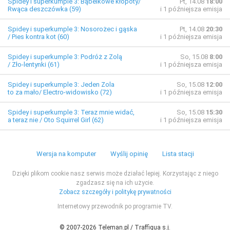
Spidey i superkumple 3: Bąbelkowe kłopoty/
Pt, 14.08
18:00
Rwąca deszczówka (59)
i 1 późniejsza emisja
Spidey i superkumple 3: Nosorożec i gąska
Pt, 14.08
20:30
/ Pies kontra kot (60)
i 1 późniejsza emisja
Spidey i superkumple 3: Podróż z Zolą
So, 15.08
8:00
/ Zło-lentynki (61)
i 1 późniejsza emisja
Spidey i superkumple 3: Jeden Zola
So, 15.08
12:00
to za mało/ Electro-widowisko (72)
i 1 późniejsza emisja
Spidey i superkumple 3: Teraz mnie widać,
So, 15.08
15:30
a teraz nie / Oto Squirrel Girl (62)
i 1 późniejsza emisja
Wersja na komputer
Wyślij opinię
Lista stacji
Dzięki plikom cookie nasz serwis może działać lepiej. Korzystając z niego
zgadzasz się na ich użycie.
Zobacz szczegóły i politykę prywatności
Internetowy przewodnik po programie TV.
© 2007-2026 Teleman.pl / Traffiqua s.j.