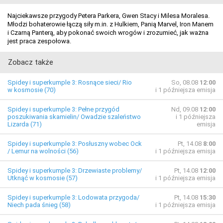
Najciekawsze przygody Petera Parkera, Gwen Stacy i Milesa Moralesa.
Młodzi bohaterowie łączą siły m.in. z Hulkiem, Panią Marvel, Iron Manem
i Czarną Panterą, aby pokonać swoich wrogów i zrozumieć, jak ważna
jest praca zespołowa.
Zobacz także
Spidey i superkumple 3: Rosnące sieci/ Rio
So, 08.08
12:00
w kosmosie (70)
i 1 późniejsza emisja
Spidey i superkumple 3: Pełne przygód
Nd, 09.08
12:00
poszukiwania skamielin/ Owadzie szaleństwo
i 1 późniejsza
Lizarda (71)
emisja
Spidey i superkumple 3: Posłuszny wobec Ock
Pt, 14.08
8:00
/ Lemur na wolności (56)
i 1 późniejsza emisja
Spidey i superkumple 3: Drzewiaste problemy/
Pt, 14.08
12:00
Utknąć w kosmosie (57)
i 1 późniejsza emisja
Spidey i superkumple 3: Lodowata przygoda/
Pt, 14.08
15:30
Niech pada śnieg (58)
i 1 późniejsza emisja