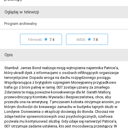
Oglądaj w telewizji
Program archiwalny.
★
★
Filmweb:
7.4
IMDb:
7.8
Opis
Stambuł. James Bond realizuje misję wytropienia najemnika Patrice'a,
który ukradł dysk z informacjami o osobach infiltrujących organizacje
terrorystyczne. Dopada wroga na dachu rozpędzonego pociągu.
Współpracująca z brytyjskim szpiegiem Moneypenny przypadkowo
trafia go z broni palnej w ramię. 007 zostaje uznany za zmarłego.
Zdarzenia te mają poważne konsekwencje dla M. Gareth Mallory,
przewodniczący Komitetu Wywiadu i Bezpieczeństwa, chce, aby
przeszła ona na emeryturę. Tymczasem kobieta otrzymuje anonim, po
którym dochodzi do krwawego zamachu w budynku tajnych służb w
Londynie. Doniesienia o eksplozji docierają do Bonda. Chociaż nie
zdaje testów sprawnościowych oraz psychologicznych, szefowa
pozwala mu kontynuować służbę. Gdy udaje się namierzyć Patrice'a,
007 otrzymuje zadanie ustalenia, kto jest mocodawcą przestępcy. W