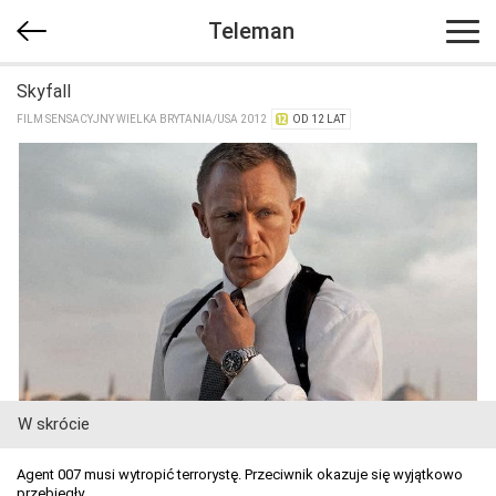
Teleman
Skyfall
FILM SENSACYJNY WIELKA BRYTANIA/​USA 2012
OD 12 LAT
W skrócie
Agent 007 musi wytropić terrorystę. Przeciwnik okazuje się wyjątkowo
przebiegły.