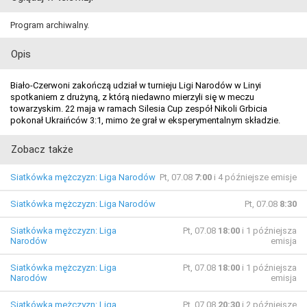
Program archiwalny.
Opis
Biało-Czerwoni zakończą udział w turnieju Ligi Narodów w Linyi
spotkaniem z drużyną, z którą niedawno mierzyli się w meczu
towarzyskim. 22 maja w ramach Silesia Cup zespół Nikoli Grbicia
pokonał Ukraińców 3:1, mimo że grał w eksperymentalnym składzie.
Zobacz także
Siatkówka mężczyzn: Liga Narodów
Pt, 07.08
7:00
i 4 późniejsze emisje
Siatkówka mężczyzn: Liga Narodów
Pt, 07.08
8:30
Siatkówka mężczyzn: Liga
Pt, 07.08
18:00
i 1 późniejsza
Narodów
emisja
Siatkówka mężczyzn: Liga
Pt, 07.08
18:00
i 1 późniejsza
Narodów
emisja
Siatkówka mężczyzn: Liga
Pt, 07.08
20:30
i 2 późniejsze